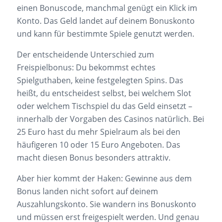
einen Bonuscode, manchmal genügt ein Klick im
Konto. Das Geld landet auf deinem Bonuskonto
und kann für bestimmte Spiele genutzt werden.
Der entscheidende Unterschied zum
Freispielbonus: Du bekommst echtes
Spielguthaben, keine festgelegten Spins. Das
heißt, du entscheidest selbst, bei welchem Slot
oder welchem Tischspiel du das Geld einsetzt –
innerhalb der Vorgaben des Casinos natürlich. Bei
25 Euro hast du mehr Spielraum als bei den
häufigeren 10 oder 15 Euro Angeboten. Das
macht diesen Bonus besonders attraktiv.
Aber hier kommt der Haken: Gewinne aus dem
Bonus landen nicht sofort auf deinem
Auszahlungskonto. Sie wandern ins Bonuskonto
und müssen erst freigespielt werden. Und genau