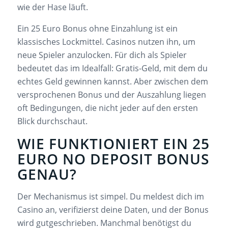
wie der Hase läuft.
Ein 25 Euro Bonus ohne Einzahlung ist ein
klassisches Lockmittel. Casinos nutzen ihn, um
neue Spieler anzulocken. Für dich als Spieler
bedeutet das im Idealfall: Gratis-Geld, mit dem du
echtes Geld gewinnen kannst. Aber zwischen dem
versprochenen Bonus und der Auszahlung liegen
oft Bedingungen, die nicht jeder auf den ersten
Blick durchschaut.
WIE FUNKTIONIERT EIN 25
EURO NO DEPOSIT BONUS
GENAU?
Der Mechanismus ist simpel. Du meldest dich im
Casino an, verifizierst deine Daten, und der Bonus
wird gutgeschrieben. Manchmal benötigst du