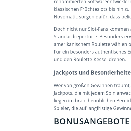
renommierten Softwareentwicklern, 
klassischen Früchteslots bis hin z
Novomatic sorgen dafür, dass belie
Doch nicht nur Slot-Fans kommen a
Standardrepertoire. Besonders er
amerikanischem Roulette wählen od
Für ein besonders authentisches Er
und den Roulette-Kessel drehen.
Jackpots und Besonderheit
Wer von großen Gewinnen träumt, wi
Jackpots, die mit jedem Spin anwa
liegen im branchenüblichen Bereich,
Spieler, die auf langfristige Gewinn
BONUSANGEBOTE 