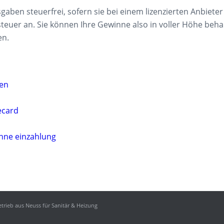
aben steuerfrei, sofern sie bei einem lizenzierten Anbieter 
steuer an. Sie können Ihre Gewinne also in voller Höhe beha
en.
len
ecard
ohne einzahlung
trieb aus Neuss für Sanitär & Heizung