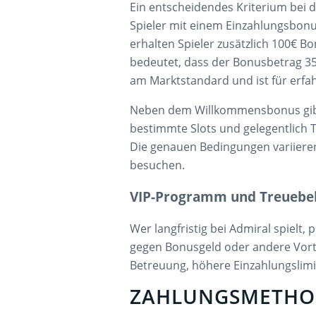
Ein entscheidendes Kriterium bei 
Spieler mit einem Einzahlungsbonus
erhalten Spieler zusätzlich 100€ B
bedeutet, dass der Bonusbetrag 35
am Marktstandard und ist für erfa
Neben dem Willkommensbonus gibt 
bestimmte Slots und gelegentlich 
Die genauen Bedingungen variieren
besuchen.
VIP-Programm und Treuebe
Wer langfristig bei Admiral spielt
gegen Bonusgeld oder andere Vorte
Betreuung, höhere Einzahlungslimi
ZAHLUNGSMETHO