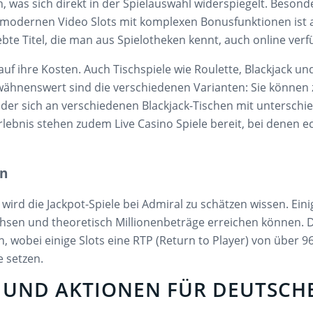
was sich direkt in der Spielauswahl widerspiegelt. Besonder
u modernen Video Slots mit komplexen Bonusfunktionen ist al
bte Titel, die man aus Spielotheken kennt, auch online verf
uf ihre Kosten. Auch Tischspiele wie Roulette, Blackjack u
wähnenswert sind die verschiedenen Varianten: Sie könne
er sich an verschiedenen Blackjack-Tischen mit unterschied
lebnis stehen zudem Live Casino Spiele bereit, bei denen e
en
rd die Jackpot-Spiele bei Admiral zu schätzen wissen. Eini
chsen und theoretisch Millionenbeträge erreichen können. 
 wobei einige Slots eine RTP (Return to Player) von über 96
e setzen.
UND AKTIONEN FÜR DEUTSCHE