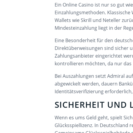
Ein Online Casino ist nur so gut w
Einzahlungsmethoden. Klassische W
Wallets wie Skrill und Neteller zur
Mindesteinzahlung liegt in der Rege
Eine Besonderheit für den deutsche
Direktüberweisungen sind sicher u
Zahlungsanbieter eingerichtet werd
kontrollieren möchten, da nur da
Bei Auszahlungen setzt Admiral au
abgewickelt werden, dauern Bankübe
Identitätsverifizierung erforderlic
SICHERHEIT UND 
Wenn es ums Geld geht, spielt Siche
Glücksspiellizenz. In Deutschland 
Gemeinsame Glücksspielbehörde der