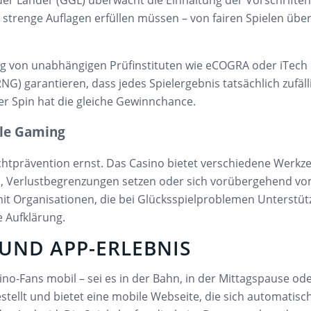
er strenge Auflagen erfüllen müssen – von fairen Spielen üb
g von unabhängigen Prüfinstituten wie eCOGRA oder iTech La
G) garantieren, dass jedes Spielergebnis tatsächlich zufäll
der Spin hat die gleiche Gewinnchance.
ble Gaming
tprävention ernst. Das Casino bietet verschiedene Werkzeu
n, Verlustbegrenzungen setzen oder sich vorübergehend vom
t Organisationen, die bei Glücksspielproblemen Unterstütz
e Aufklärung.
 UND APP-ERLEBNIS
ino-Fans mobil – sei es in der Bahn, in der Mittagspause 
estellt und bietet eine mobile Webseite, die sich automatis