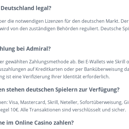
 Deutschland legal?
über die notwendigen Lizenzen für den deutschen Markt. Der
 wird von den zuständigen Behörden reguliert. Deutsche Spi
ahlung bei Admiral?
 gewählten Zahlungsmethode ab. Bei E-Wallets wie Skrill od
uszahlungen auf Kreditkarten oder per Banküberweisung dau
 ist eine Verifizierung Ihrer Identität erforderlich.
 stehen deutschen Spielern zur Verfügung?
en: Visa, Mastercard, Skrill, Neteller, Sofortüberweisung, 
egel 10€. Alle Transaktionen sind verschlüsselt und sicher.
ne im Online Casino zahlen?