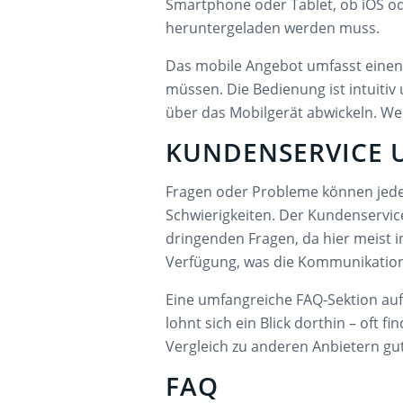
Smartphone oder Tablet, ob iOS od
heruntergeladen werden muss.
Das mobile Angebot umfasst einen G
müssen. Die Bedienung ist intuiti
über das Mobilgerät abwickeln. Wer 
KUNDENSERVICE 
Fragen oder Probleme können jeder
Schwierigkeiten. Der Kundenservice
dringenden Fragen, da hier meist 
Verfügung, was die Kommunikation 
Eine umfangreiche FAQ-Sektion auf
lohnt sich ein Blick dorthin – oft 
Vergleich zu anderen Anbietern gu
FAQ