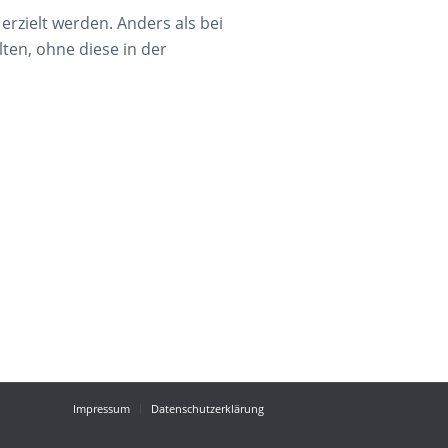
erzielt werden. Anders als bei
lten, ohne diese in der
Impressum
Datenschutzerklärung