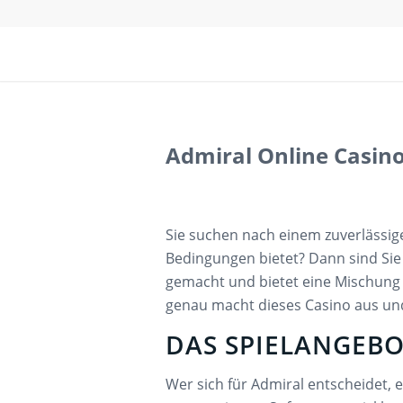
Admiral Online Casin
Sie suchen nach einem zuverlässige
Bedingungen bietet? Dann sind Sie
gemacht und bietet eine Mischung 
genau macht dieses Casino aus un
DAS SPIELANGEBO
Wer sich für Admiral entscheidet, e