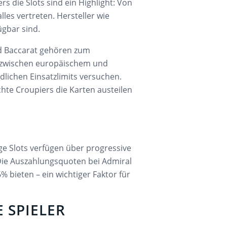
s die Slots sind ein Highlight: Von
les vertreten. Hersteller wie
ügbar sind.
nd Baccarat gehören zum
n zwischen europäischem und
lichen Einsatzlimits versuchen.
chte Croupiers die Karten austeilen
ge Slots verfügen über progressive
Die Auszahlungsquoten bei Admiral
% bieten – ein wichtiger Faktor für
 SPIELER