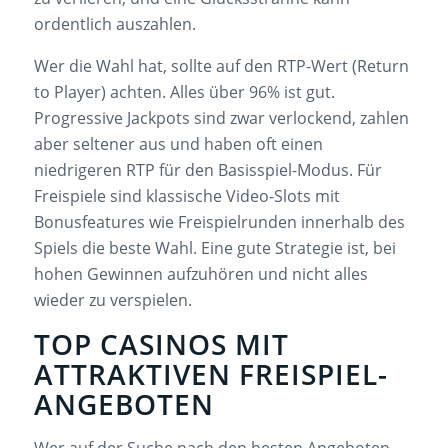
ordentlich auszahlen.
Wer die Wahl hat, sollte auf den RTP-Wert (Return
to Player) achten. Alles über 96% ist gut.
Progressive Jackpots sind zwar verlockend, zahlen
aber seltener aus und haben oft einen
niedrigeren RTP für den Basisspiel-Modus. Für
Freispiele sind klassische Video-Slots mit
Bonusfeatures wie Freispielrunden innerhalb des
Spiels die beste Wahl. Eine gute Strategie ist, bei
hohen Gewinnen aufzuhören und nicht alles
wieder zu verspielen.
TOP CASINOS MIT
ATTRAKTIVEN FREISPIEL-
ANGEBOTEN
Wer auf der Suche nach den besten Angeboten