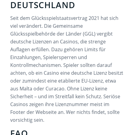
DEUTSCHLAND
Seit dem Glücksspielstaatsvertrag 2021 hat sich
viel verändert. Die Gemeinsame
Glücksspielbehörde der Länder (GGL) vergibt
deutsche Lizenzen an Casinos, die strenge
Auflagen erfüllen. Dazu gehören Limits für
Einzahlungen, Spielersperren und
Kontrollmechanismen. Spieler sollten darauf
achten, ob ein Casino eine deutsche Lizenz besitzt
oder zumindest eine etablierte EU-Lizenz, etwa
aus Malta oder Curacao. Ohne Lizenz keine
Sicherheit – und im Streitfall kein Schutz. Seriöse
Casinos zeigen ihre Lizenznummer meist im
Footer der Webseite an. Wer nichts findet, sollte
vorsichtig sein.
FAQ