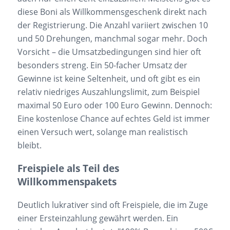
diese Boni als Willkommensgeschenk direkt nach
der Registrierung. Die Anzahl variiert zwischen 10
und 50 Drehungen, manchmal sogar mehr. Doch
Vorsicht – die Umsatzbedingungen sind hier oft
besonders streng. Ein 50-facher Umsatz der
Gewinne ist keine Seltenheit, und oft gibt es ein
relativ niedriges Auszahlungslimit, zum Beispiel
maximal 50 Euro oder 100 Euro Gewinn. Dennoch:
Eine kostenlose Chance auf echtes Geld ist immer
einen Versuch wert, solange man realistisch
bleibt.
Freispiele als Teil des
Willkommenspakets
Deutlich lukrativer sind oft Freispiele, die im Zuge
einer Ersteinzahlung gewährt werden. Ein