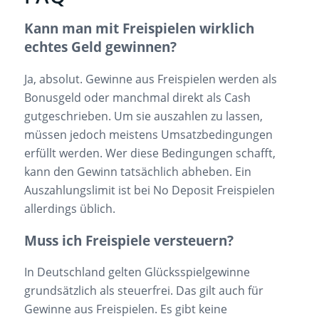
Kann man mit Freispielen wirklich
echtes Geld gewinnen?
Ja, absolut. Gewinne aus Freispielen werden als
Bonusgeld oder manchmal direkt als Cash
gutgeschrieben. Um sie auszahlen zu lassen,
müssen jedoch meistens Umsatzbedingungen
erfüllt werden. Wer diese Bedingungen schafft,
kann den Gewinn tatsächlich abheben. Ein
Auszahlungslimit ist bei No Deposit Freispielen
allerdings üblich.
Muss ich Freispiele versteuern?
In Deutschland gelten Glücksspielgewinne
grundsätzlich als steuerfrei. Das gilt auch für
Gewinne aus Freispielen. Es gibt keine