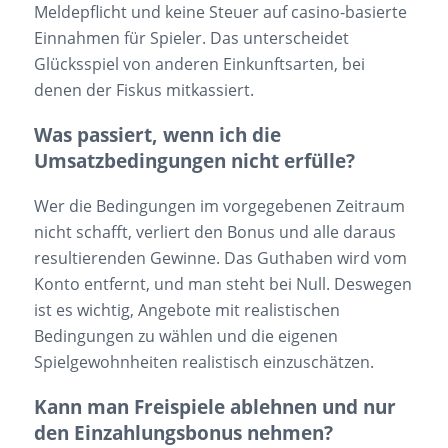
Meldepflicht und keine Steuer auf casino-basierte
Einnahmen für Spieler. Das unterscheidet
Glücksspiel von anderen Einkunftsarten, bei
denen der Fiskus mitkassiert.
Was passiert, wenn ich die
Umsatzbedingungen nicht erfülle?
Wer die Bedingungen im vorgegebenen Zeitraum
nicht schafft, verliert den Bonus und alle daraus
resultierenden Gewinne. Das Guthaben wird vom
Konto entfernt, und man steht bei Null. Deswegen
ist es wichtig, Angebote mit realistischen
Bedingungen zu wählen und die eigenen
Spielgewohnheiten realistisch einzuschätzen.
Kann man Freispiele ablehnen und nur
den Einzahlungsbonus nehmen?