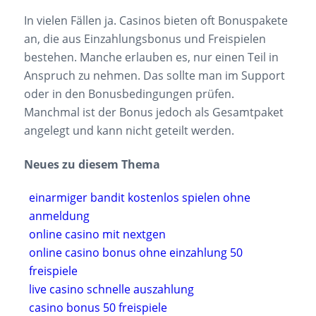
In vielen Fällen ja. Casinos bieten oft Bonuspakete
an, die aus Einzahlungsbonus und Freispielen
bestehen. Manche erlauben es, nur einen Teil in
Anspruch zu nehmen. Das sollte man im Support
oder in den Bonusbedingungen prüfen.
Manchmal ist der Bonus jedoch als Gesamtpaket
angelegt und kann nicht geteilt werden.
Neues zu diesem Thema
einarmiger bandit kostenlos spielen ohne
anmeldung
online casino mit nextgen
online casino bonus ohne einzahlung 50
freispiele
live casino schnelle auszahlung
casino bonus 50 freispiele