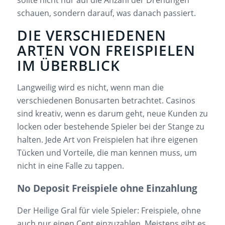
schauen, sondern darauf, was danach passiert.
DIE VERSCHIEDENEN
ARTEN VON FREISPIELEN
IM ÜBERBLICK
Langweilig wird es nicht, wenn man die
verschiedenen Bonusarten betrachtet. Casinos
sind kreativ, wenn es darum geht, neue Kunden zu
locken oder bestehende Spieler bei der Stange zu
halten. Jede Art von Freispielen hat ihre eigenen
Tücken und Vorteile, die man kennen muss, um
nicht in eine Falle zu tappen.
No Deposit Freispiele ohne Einzahlung
Der Heilige Gral für viele Spieler: Freispiele, ohne
auch nur einen Cent einzuzahlen. Meistens gibt es