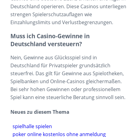
Deutschland operieren. Diese Casinos unterliegen
strengen Spielerschutzauflagen wie
Einzahlungslimits und Verlustbegrenzungen.
Muss ich Casino-Gewinne in
Deutschland versteuern?
Nein, Gewinne aus Glücksspiel sind in
Deutschland für Privatspieler grundsätzlich
steuerfrei. Das gilt für Gewinne aus Spielotheken,
Spielbanken und Online-Casinos gleichermaßen.
Bei sehr hohen Gewinnen oder professionellem
Spiel kann eine steuerliche Beratung sinnvoll sein.
Neues zu diesem Thema
spielhalle spielen
poker online kostenlos ohne anmeldung