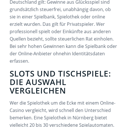
Deutschland gilt: Gewinne aus Glücksspiel sind
grundsätzlich steuerfrei, unabhängig davon, ob
sie in einer Spielbank, Spielothek oder online
erzielt wurden. Das gilt für Privatspieler. Wer
professionell spielt oder Einkünfte aus anderen
Quellen bezieht, sollte steuerlichen Rat einholen.
Bei sehr hohen Gewinnen kann die Spielbank oder
der Online-Anbieter ohnehin Identitätsdaten
erfassen.
SLOTS UND TISCHSPIELE:
DIE AUSWAHL
VERGLEICHEN
Wer die Spielothek um die Ecke mit einem Online-
Casino vergleicht, wird schnell den Unterschied
bemerken. Eine Spielothek in Nürnberg bietet
vielleicht 20 bis 30 verschiedene Spielautomaten.