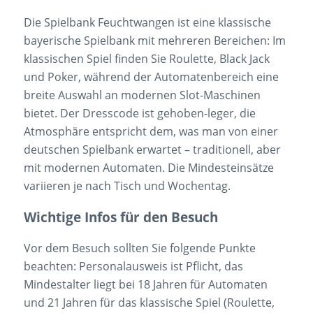
Die Spielbank Feuchtwangen ist eine klassische
bayerische Spielbank mit mehreren Bereichen: Im
klassischen Spiel finden Sie Roulette, Black Jack
und Poker, während der Automatenbereich eine
breite Auswahl an modernen Slot-Maschinen
bietet. Der Dresscode ist gehoben-leger, die
Atmosphäre entspricht dem, was man von einer
deutschen Spielbank erwartet – traditionell, aber
mit modernen Automaten. Die Mindesteinsätze
variieren je nach Tisch und Wochentag.
Wichtige Infos für den Besuch
Vor dem Besuch sollten Sie folgende Punkte
beachten: Personalausweis ist Pflicht, das
Mindestalter liegt bei 18 Jahren für Automaten
und 21 Jahren für das klassische Spiel (Roulette,