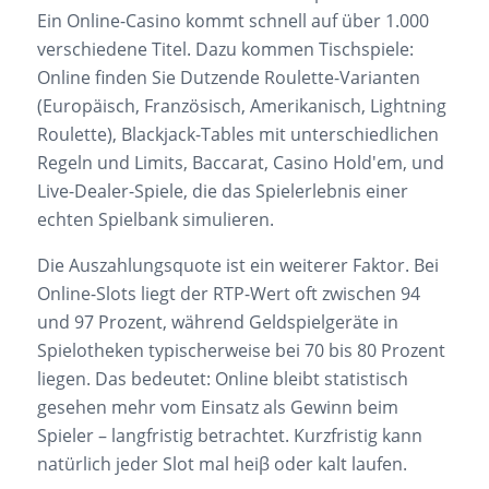
Ein Online-Casino kommt schnell auf über 1.000
verschiedene Titel. Dazu kommen Tischspiele:
Online finden Sie Dutzende Roulette-Varianten
(Europäisch, Französisch, Amerikanisch, Lightning
Roulette), Blackjack-Tables mit unterschiedlichen
Regeln und Limits, Baccarat, Casino Hold'em, und
Live-Dealer-Spiele, die das Spielerlebnis einer
echten Spielbank simulieren.
Die Auszahlungsquote ist ein weiterer Faktor. Bei
Online-Slots liegt der RTP-Wert oft zwischen 94
und 97 Prozent, während Geldspielgeräte in
Spielotheken typischerweise bei 70 bis 80 Prozent
liegen. Das bedeutet: Online bleibt statistisch
gesehen mehr vom Einsatz als Gewinn beim
Spieler – langfristig betrachtet. Kurzfristig kann
natürlich jeder Slot mal heiβ oder kalt laufen.