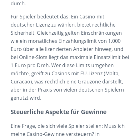
durch.
Für Spieler bedeutet das: Ein Casino mit
deutscher Lizenz zu wählen, bietet rechtliche
Sicherheit. Gleichzeitig gelten Einschränkungen
wie ein monatliches Einzahlungslimit von 1.000
Euro über alle lizenzierten Anbieter hinweg, und
bei Online-Slots liegt das maximale Einsatzlimit bei
1 Euro pro Dreh. Wer diese Limits umgehen
möchte, greift zu Casinos mit EU-Lizenz (Malta,
Curacao), was rechtlich eine Grauzone darstellt,
aber in der Praxis von vielen deutschen Spielern
genutzt wird.
Steuerliche Aspekte für Gewinne
Eine Frage, die sich viele Spieler stellen: Muss ich
meine Casino-Gewinne versteuern? In