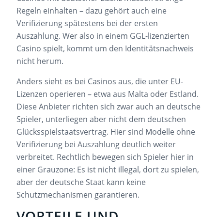
Regeln einhalten – dazu gehört auch eine
Verifizierung spätestens bei der ersten
Auszahlung. Wer also in einem GGL-lizenzierten
Casino spielt, kommt um den Identitätsnachweis
nicht herum.
Anders sieht es bei Casinos aus, die unter EU-
Lizenzen operieren – etwa aus Malta oder Estland.
Diese Anbieter richten sich zwar auch an deutsche
Spieler, unterliegen aber nicht dem deutschen
Glücksspielstaatsvertrag. Hier sind Modelle ohne
Verifizierung bei Auszahlung deutlich weiter
verbreitet. Rechtlich bewegen sich Spieler hier in
einer Grauzone: Es ist nicht illegal, dort zu spielen,
aber der deutsche Staat kann keine
Schutzmechanismen garantieren.
VORTEILE UND