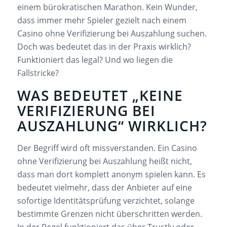
einem bürokratischen Marathon. Kein Wunder,
dass immer mehr Spieler gezielt nach einem
Casino ohne Verifizierung bei Auszahlung suchen.
Doch was bedeutet das in der Praxis wirklich?
Funktioniert das legal? Und wo liegen die
Fallstricke?
WAS BEDEUTET „KEINE
VERIFIZIERUNG BEI
AUSZAHLUNG“ WIRKLICH?
Der Begriff wird oft missverstanden. Ein Casino
ohne Verifizierung bei Auszahlung heißt nicht,
dass man dort komplett anonym spielen kann. Es
bedeutet vielmehr, dass der Anbieter auf eine
sofortige Identitätsprüfung verzichtet, solange
bestimmte Grenzen nicht überschritten werden.
In der Regel funktioniert das über Trustly oder