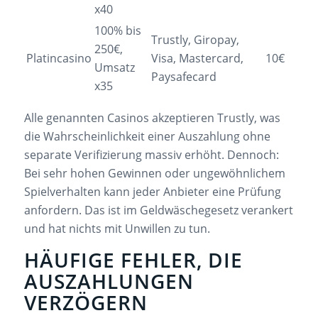
x40
100% bis
Trustly, Giropay,
250€,
Platincasino
Visa, Mastercard,
10€
Umsatz
Paysafecard
x35
Alle genannten Casinos akzeptieren Trustly, was
die Wahrscheinlichkeit einer Auszahlung ohne
separate Verifizierung massiv erhöht. Dennoch:
Bei sehr hohen Gewinnen oder ungewöhnlichem
Spielverhalten kann jeder Anbieter eine Prüfung
anfordern. Das ist im Geldwäschegesetz verankert
und hat nichts mit Unwillen zu tun.
HÄUFIGE FEHLER, DIE
AUSZAHLUNGEN
VERZÖGERN