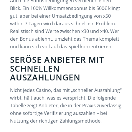
Auch die Bonusbedingungen verdienen einen
Blick. Ein 100% Willkommensbonus bis 500€ klingt
gut, aber bei einer Umsatzbedingung von x50
within 7 Tagen wird daraus schnell ein Problem.
Realistisch sind Werte zwischen x30 und x40. Wer
den Bonus ablehnt, umzieht das Thema komplett
und kann sich voll auf das Spiel konzentrieren.
SERÖSE ANBIETER MIT
SCHNELLEN
AUSZAHLUNGEN
Nicht jedes Casino, das mit „schneller Auszahlung“
wirbt, hält auch, was es verspricht. Die folgende
Tabelle zeigt Anbieter, die in der Praxis zuverlässig
ohne sofortige Verifizierung auszahlen – bei
Nutzung der richtigen Zahlungsmethode.