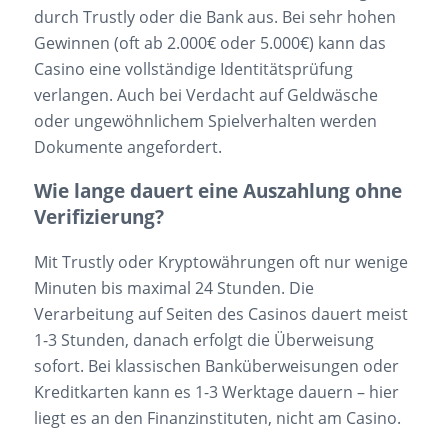
durch Trustly oder die Bank aus. Bei sehr hohen
Gewinnen (oft ab 2.000€ oder 5.000€) kann das
Casino eine vollständige Identitätsprüfung
verlangen. Auch bei Verdacht auf Geldwäsche
oder ungewöhnlichem Spielverhalten werden
Dokumente angefordert.
Wie lange dauert eine Auszahlung ohne
Verifizierung?
Mit Trustly oder Kryptowährungen oft nur wenige
Minuten bis maximal 24 Stunden. Die
Verarbeitung auf Seiten des Casinos dauert meist
1-3 Stunden, danach erfolgt die Überweisung
sofort. Bei klassischen Banküberweisungen oder
Kreditkarten kann es 1-3 Werktage dauern – hier
liegt es an den Finanzinstituten, nicht am Casino.