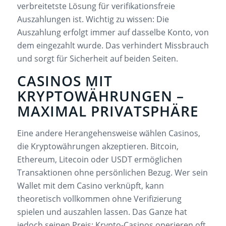
verbreitetste Lösung für verifikationsfreie
Auszahlungen ist. Wichtig zu wissen: Die
Auszahlung erfolgt immer auf dasselbe Konto, von
dem eingezahlt wurde. Das verhindert Missbrauch
und sorgt für Sicherheit auf beiden Seiten.
CASINOS MIT
KRYPTOWÄHRUNGEN –
MAXIMAL PRIVATSPHÄRE
Eine andere Herangehensweise wählen Casinos,
die Kryptowährungen akzeptieren. Bitcoin,
Ethereum, Litecoin oder USDT ermöglichen
Transaktionen ohne persönlichen Bezug. Wer sein
Wallet mit dem Casino verknüpft, kann
theoretisch vollkommen ohne Verifizierung
spielen und auszahlen lassen. Das Ganze hat
jedoch seinen Preis: Krypto-Casinos operieren oft