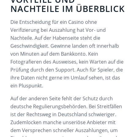
NACHTEILE IM ÜBERBLICK
Die Entscheidung für ein Casino ohne
Verifizierung bei Auszahlung hat Vor- und
Nachteile. Auf der Habenseite steht die
Geschwindigkeit. Gewinne landen oft innerhalb
von Minuten auf dem Bankkonto. Kein
Fotografieren des Ausweises, kein Warten auf die
Prüfung durch den Support. Auch für Spieler, die
ihre Daten nicht gerne im Umlauf sehen, ist das
ein Pluspunkt.
Auf der anderen Seite fehlt der Schutz durch
deutsche Regulierungsbehörden. Bei Streitfällen
ist der Rechtsweg in Deutschland schwieriger.
Zudemlocken manche unseriöse Anbieter mit
dem Versprechen schneller Auszahlungen, um