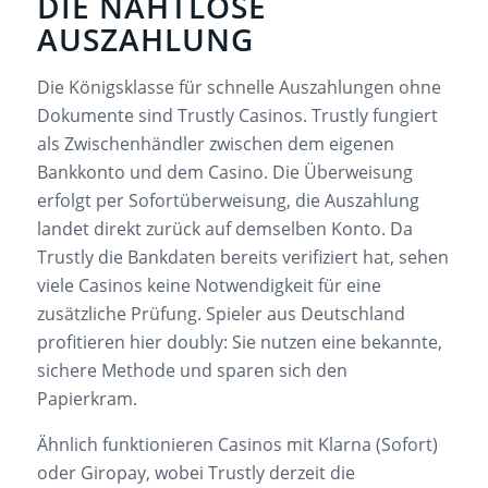
DIE NAHTLOSE
AUSZAHLUNG
Die Königsklasse für schnelle Auszahlungen ohne
Dokumente sind Trustly Casinos. Trustly fungiert
als Zwischenhändler zwischen dem eigenen
Bankkonto und dem Casino. Die Überweisung
erfolgt per Sofortüberweisung, die Auszahlung
landet direkt zurück auf demselben Konto. Da
Trustly die Bankdaten bereits verifiziert hat, sehen
viele Casinos keine Notwendigkeit für eine
zusätzliche Prüfung. Spieler aus Deutschland
profitieren hier doubly: Sie nutzen eine bekannte,
sichere Methode und sparen sich den
Papierkram.
Ähnlich funktionieren Casinos mit Klarna (Sofort)
oder Giropay, wobei Trustly derzeit die