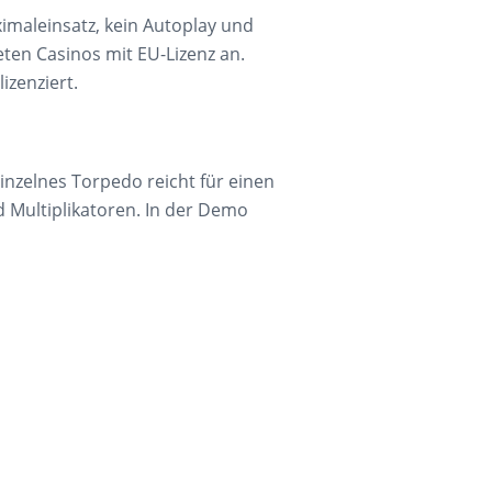
imaleinsatz, kein Autoplay und
ten Casinos mit EU-Lizenz an.
izenziert.
inzelnes Torpedo reicht für einen
d Multiplikatoren. In der Demo