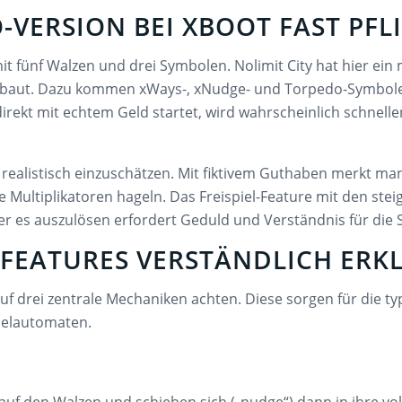
VERSION BEI XBOOT FAST PFLI
 mit fünf Walzen und drei Symbolen. Nolimit City hat hier 
rbaut. Dazu kommen xWays-, xNudge- und Torpedo-Symbole, 
ekt mit echtem Geld startet, wird wahrscheinlich schneller 
t realistisch einzuschätzen. Mit fiktivem Guthaben merkt man s
 Multiplikatoren hageln. Das Freispiel-Feature mit den stei
r es auszulösen erfordert Geduld und Verständnis für die
 FEATURES VERSTÄNDLICH ERK
auf drei zentrale Mechaniken achten. Diese sorgen für die ty
ielautomaten.