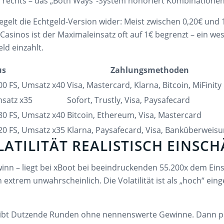
ch rechts – das „Both Ways“-System honoriert Kombinationen
egelt die Echtgeld-Version wider: Meist zwischen 0,20€ und
ten Casinos ist der Maximaleinsatz oft auf 1€ begrenzt – ein 
d einzahlt.
us
Zahlungsmethoden
00 FS, Umsatz x40
Visa, Mastercard, Klarna, Bitcoin, MiFinity
msatz x35
Sofort, Trustly, Visa, Paysafecard
80 FS, Umsatz x40
Bitcoin, Ethereum, Visa, Mastercard
20 FS, Umsatz x35
Klarna, Paysafecard, Visa, Banküberweis
ATILITÄT REALISTISCH EINSC
nn – liegt bei xBoot bei beeindruckenden 55.200x dem Eins
 extrem unwahrscheinlich. Die Volatilität ist als „hoch“ eing
 gibt Dutzende Runden ohne nennenswerte Gewinne. Dann plö