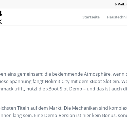
E-Mail.:
Startseite
Haustechni
haben eins gemeinsam: die beklemmende Atmosphäre, wenn d
 diese Spannung fängt Nolimit City mit dem xBoot Slot ein. 
hmack trifft, nutzt die xBoot Slot Demo – und das ist auch d
-reichsten Titeln auf dem Markt. Die Mechaniken sind kompl
önnen lang sein. Eine Demo-Version ist hier kein Bonus, so