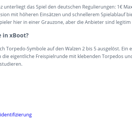
z unterliegt das Spiel den deutschen Regulierungen: 1€ Max
sion mit höheren Einsätzen und schnellerem Spielablauf bie
eler hier in einer Grauzone, aber die Anbieter sind legitim l
e in xBoot?
ch Torpedo-Symbole auf den Walzen 2 bis 5 ausgelöst. Ein e
 die eigentliche Freispielrunde mit klebenden Torpedos un
 studieren.
identifizierung