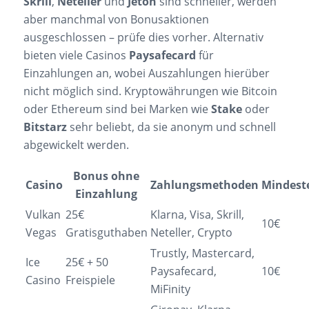
Skrill
,
Neteller
und
Jeton
sind schneller, werden
aber manchmal von Bonusaktionen
ausgeschlossen – prüfe dies vorher. Alternativ
bieten viele Casinos
Paysafecard
für
Einzahlungen an, wobei Auszahlungen hierüber
nicht möglich sind. Kryptowährungen wie Bitcoin
oder Ethereum sind bei Marken wie
Stake
oder
Bitstarz
sehr beliebt, da sie anonym und schnell
abgewickelt werden.
Bonus ohne
Casino
Zahlungsmethoden
Mindest
Einzahlung
Vulkan
25€
Klarna, Visa, Skrill,
10€
Vegas
Gratisguthaben
Neteller, Crypto
Trustly, Mastercard,
Ice
25€ + 50
Paysafecard,
10€
Casino
Freispiele
MiFinity