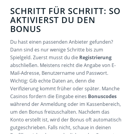
SCHRITT FÜR SCHRITT: SO
AKTIVIERST DU DEN
BONUS
Du hast einen passenden Anbieter gefunden?
Dann sind es nur wenige Schritte bis zum
Spielgeld. Zuerst musst du die
Registrierung
abschließen. Meistens reicht die Angabe von E-
Mail-Adresse, Benutzername und Passwort.
Wichtig: Gib echte Daten an, denn die
Verifizierung kommt früher oder später. Manche
Casinos fordern die Eingabe eines
Bonuscodes
während der Anmeldung oder im Kassenbereich,
um den Bonus freizuschalten. Nachdem das
Konto erstellt ist, wird der Bonus oft automatisch
gutgeschrieben. Falls nicht, schaue in deinen