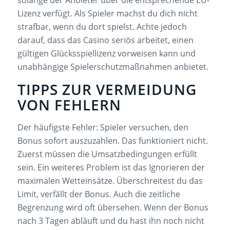
Lizenz verfügt. Als Spieler machst du dich nicht
strafbar, wenn du dort spielst. Achte jedoch
darauf, dass das Casino seriös arbeitet, einen
gültigen Glücksspiellizenz vorweisen kann und
unabhängige Spielerschutzmaßnahmen anbietet.
TIPPS ZUR VERMEIDUNG
VON FEHLERN
Der häufigste Fehler: Spieler versuchen, den
Bonus sofort auszuzahlen. Das funktioniert nicht.
Zuerst müssen die Umsatzbedingungen erfüllt
sein. Ein weiteres Problem ist das Ignorieren der
maximalen Wetteinsätze. Überschreitest du das
Limit, verfällt der Bonus. Auch die zeitliche
Begrenzung wird oft übersehen. Wenn der Bonus
nach 3 Tagen abläuft und du hast ihn noch nicht