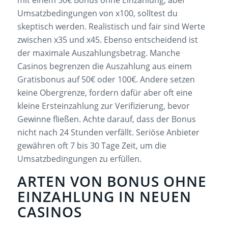
Umsatzbedingungen von x100, solltest du
skeptisch werden. Realistisch und fair sind Werte
zwischen x35 und x45. Ebenso entscheidend ist
der maximale Auszahlungsbetrag. Manche
Casinos begrenzen die Auszahlung aus einem
Gratisbonus auf 50€ oder 100€. Andere setzen
keine Obergrenze, fordern dafür aber oft eine
kleine Ersteinzahlung zur Verifizierung, bevor
Gewinne fließen. Achte darauf, dass der Bonus
nicht nach 24 Stunden verfällt. Seriöse Anbieter
gewähren oft 7 bis 30 Tage Zeit, um die
Umsatzbedingungen zu erfüllen.
ARTEN VON BONUS OHNE
EINZAHLUNG IN NEUEN
CASINOS