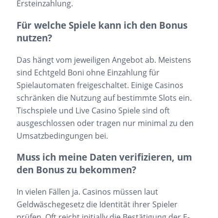
Ersteinzahlung.
Für welche Spiele kann ich den Bonus
nutzen?
Das hängt vom jeweiligen Angebot ab. Meistens
sind Echtgeld Boni ohne Einzahlung für
Spielautomaten freigeschaltet. Einige Casinos
schränken die Nutzung auf bestimmte Slots ein.
Tischspiele und Live Casino Spiele sind oft
ausgeschlossen oder tragen nur minimal zu den
Umsatzbedingungen bei.
Muss ich meine Daten verifizieren, um
den Bonus zu bekommen?
In vielen Fällen ja. Casinos müssen laut
Geldwäschegesetz die Identität ihrer Spieler
prüfen. Oft reicht initially die Bestätigung der E-