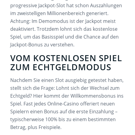
progressive Jackpot-Slot hat schon Auszahlungen
im zweistelligen Millionenbereich generiert.
Achtung: Im Demomodus ist der Jackpot meist
deaktiviert. Trotzdem lohnt sich das kostenlose
Spiel, um das Basisspiel und die Chance auf den
Jackpot-Bonus zu verstehen.
VOM KOSTENLOSEN SPIEL
ZUM ECHTGELDMODUS
Nachdem Sie einen Slot ausgiebig getestet haben,
stellt sich die Frage: Lohnt sich der Wechsel zum
Echtgeld? Hier kommt der Willkommensbonus ins
Spiel. Fast jedes Online-Casino offeriert neuen
Spielern einen Bonus auf die erste Einzahlung –
typischerweise 100% bis zu einem bestimmten
Betrag, plus Freispiele.