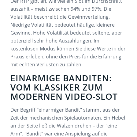
Der RTP gibt an, wie viel ein Slot im Durchschnitt
auszahlt – meist zwischen 94% und 97%. Die
Volatilität beschreibt die Gewinnverteilung.
Niedrige Volatilität bedeutet häufige, kleinere
Gewinne. Hohe Volatilität bedeutet seltene, aber
potenziell sehr hohe Auszahlungen. Im
kostenlosen Modus können Sie diese Werte in der
Praxis erleben, ohne den Preis für die Erfahrung
mit echten Verlusten zu zahlen.
EINARMIGE BANDITEN:
VOM KLASSIKER ZUM
MODERNEN VIDEO-SLOT
Der Begriff "einarmiger Bandit" stammt aus der
Zeit der mechanischen Spielautomaten. Ein Hebel
an der Seite ließ die Walzen drehen – der "eine
Arm". "Bandit" war eine Anspielung auf die