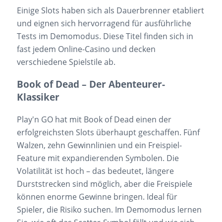
Einige Slots haben sich als Dauerbrenner etabliert
und eignen sich hervorragend für ausführliche
Tests im Demomodus. Diese Titel finden sich in
fast jedem Online-Casino und decken
verschiedene Spielstile ab.
Book of Dead – Der Abenteurer-
Klassiker
Play'n GO hat mit Book of Dead einen der
erfolgreichsten Slots überhaupt geschaffen. Fünf
Walzen, zehn Gewinnlinien und ein Freispiel-
Feature mit expandierenden Symbolen. Die
Volatilität ist hoch – das bedeutet, längere
Durststrecken sind möglich, aber die Freispiele
können enorme Gewinne bringen. Ideal für
Spieler, die Risiko suchen. Im Demomodus lernen