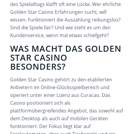
des Spielalltags klafft oft eine Lücke. Wer ehrliche
Golden Star Casino Erfahrungen sucht, will
wissen: Funktioniert die Auszahlung reibungslos?
Sind die Spiele fair? Und wie steht es um den
Kundenservice, wenn mal etwas schiefgeht?
WAS MACHT DAS GOLDEN
STAR CASINO
BESONDERS?
Golden Star Casino gehört zu den etablierten
Anbietern im Online-Glücksspielbereich und
operiert unter einer Lizenz aus Curacao. Das
Casino positioniert sich als
plattformübergreifendes Angebot, das sowohl auf
dem Desktop als auch auf mobilen Geräten
funktioniert. Der Fokus liegt klar auf
Spielautomaten, aber auch Tischspiele und ein