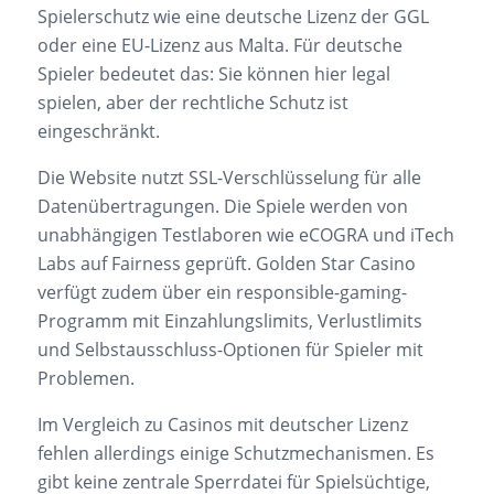
Spielerschutz wie eine deutsche Lizenz der GGL
oder eine EU-Lizenz aus Malta. Für deutsche
Spieler bedeutet das: Sie können hier legal
spielen, aber der rechtliche Schutz ist
eingeschränkt.
Die Website nutzt SSL-Verschlüsselung für alle
Datenübertragungen. Die Spiele werden von
unabhängigen Testlaboren wie eCOGRA und iTech
Labs auf Fairness geprüft. Golden Star Casino
verfügt zudem über ein responsible-gaming-
Programm mit Einzahlungslimits, Verlustlimits
und Selbstausschluss-Optionen für Spieler mit
Problemen.
Im Vergleich zu Casinos mit deutscher Lizenz
fehlen allerdings einige Schutzmechanismen. Es
gibt keine zentrale Sperrdatei für Spielsüchtige,