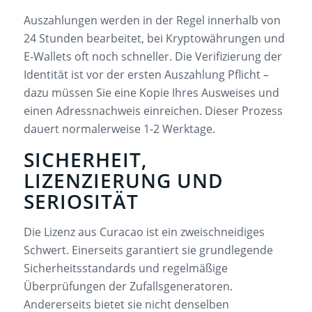
Auszahlungen werden in der Regel innerhalb von
24 Stunden bearbeitet, bei Kryptowährungen und
E-Wallets oft noch schneller. Die Verifizierung der
Identität ist vor der ersten Auszahlung Pflicht –
dazu müssen Sie eine Kopie Ihres Ausweises und
einen Adressnachweis einreichen. Dieser Prozess
dauert normalerweise 1-2 Werktage.
SICHERHEIT,
LIZENZIERUNG UND
SERIOSITÄT
Die Lizenz aus Curacao ist ein zweischneidiges
Schwert. Einerseits garantiert sie grundlegende
Sicherheitsstandards und regelmäßige
Überprüfungen der Zufallsgeneratoren.
Andererseits bietet sie nicht denselben