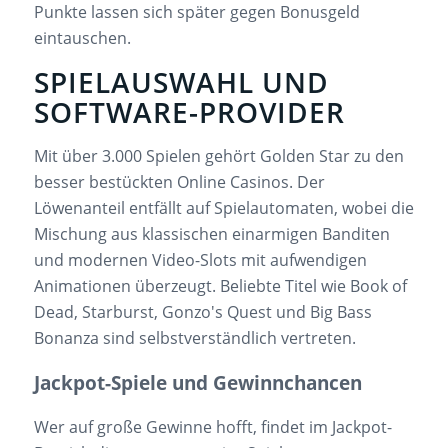
Punkte lassen sich später gegen Bonusgeld
eintauschen.
SPIELAUSWAHL UND
SOFTWARE-PROVIDER
Mit über 3.000 Spielen gehört Golden Star zu den
besser bestückten Online Casinos. Der
Löwenanteil entfällt auf Spielautomaten, wobei die
Mischung aus klassischen einarmigen Banditen
und modernen Video-Slots mit aufwendigen
Animationen überzeugt. Beliebte Titel wie Book of
Dead, Starburst, Gonzo's Quest und Big Bass
Bonanza sind selbstverständlich vertreten.
Jackpot-Spiele und Gewinnchancen
Wer auf große Gewinne hofft, findet im Jackpot-