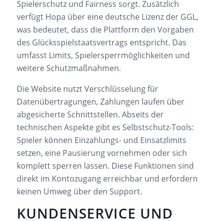
Spielerschutz und Fairness sorgt. Zusätzlich
verfügt Hopa über eine deutsche Lizenz der GGL,
was bedeutet, dass die Plattform den Vorgaben
des Glücksspielstaatsvertrags entspricht. Das
umfasst Limits, Spielersperrmöglichkeiten und
weitere Schutzmaßnahmen.
Die Website nutzt Verschlüsselung für
Datenübertragungen, Zahlungen laufen über
abgesicherte Schnittstellen. Abseits der
technischen Aspekte gibt es Selbstschutz-Tools:
Spieler können Einzahlungs- und Einsatzlimits
setzen, eine Pausierung vornehmen oder sich
komplett sperren lassen. Diese Funktionen sind
direkt im Kontozugang erreichbar und erfordern
keinen Umweg über den Support.
KUNDENSERVICE UND