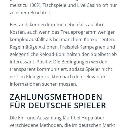
meist zu 100%, Tischspiele und Live Casino oft nur
zu einem Bruchteil.
Bestandskunden kommen ebenfalls auf ihre
Kosten, auch wenn das Treueprogramm weniger
komplex ausfällt als bei manchem Konkurrenten.
Regelmäßige Aktionen, Freispiel-Kampagnen und
gelegentliche Reload-Boni halten den Spielbetrieb
interessant. Positiv: Die Bedingungen werden
transparent kommuniziert, sodass Spieler nicht
erst im Kleingedruckten nach den relevanten
Informationen suchen müssen.
ZAHLUNGSMETHODEN
FÜR DEUTSCHE SPIELER
Die Ein- und Auszahlung läuft bei Hopa über
verschiedene Methoden, die im deutschen Markt