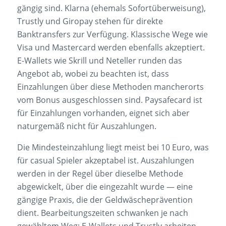
gängig sind. Klarna (ehemals Sofortüberweisung),
Trustly und Giropay stehen für direkte
Banktransfers zur Verfügung. Klassische Wege wie
Visa und Mastercard werden ebenfalls akzeptiert.
E-Wallets wie Skrill und Neteller runden das
Angebot ab, wobei zu beachten ist, dass
Einzahlungen über diese Methoden mancherorts
vom Bonus ausgeschlossen sind. Paysafecard ist
für Einzahlungen vorhanden, eignet sich aber
naturgemäß nicht für Auszahlungen.
Die Mindesteinzahlung liegt meist bei 10 Euro, was
für casual Spieler akzeptabel ist. Auszahlungen
werden in der Regel über dieselbe Methode
abgewickelt, über die eingezahlt wurde — eine
gängige Praxis, die der Geldwäscheprävention
dient. Bearbeitungszeiten schwanken je nach
gewähltem Weg: E-Wallets und Trustly arbeiten