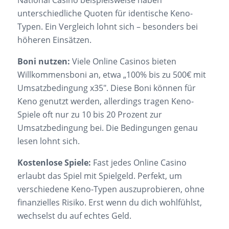
National Casino beispielsweise haben
unterschiedliche Quoten für identische Keno-
Typen. Ein Vergleich lohnt sich – besonders bei
höheren Einsätzen.
Boni nutzen:
Viele Online Casinos bieten
Willkommensboni an, etwa „100% bis zu 500€ mit
Umsatzbedingung x35". Diese Boni können für
Keno genutzt werden, allerdings tragen Keno-
Spiele oft nur zu 10 bis 20 Prozent zur
Umsatzbedingung bei. Die Bedingungen genau
lesen lohnt sich.
Kostenlose Spiele:
Fast jedes Online Casino
erlaubt das Spiel mit Spielgeld. Perfekt, um
verschiedene Keno-Typen auszuprobieren, ohne
finanzielles Risiko. Erst wenn du dich wohlfühlst,
wechselst du auf echtes Geld.