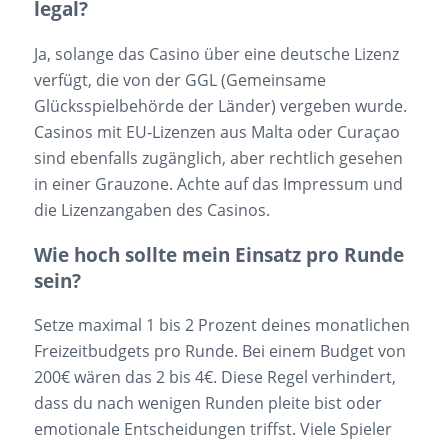
legal?
Ja, solange das Casino über eine deutsche Lizenz
verfügt, die von der GGL (Gemeinsame
Glücksspielbehörde der Länder) vergeben wurde.
Casinos mit EU-Lizenzen aus Malta oder Curaçao
sind ebenfalls zugänglich, aber rechtlich gesehen
in einer Grauzone. Achte auf das Impressum und
die Lizenzangaben des Casinos.
Wie hoch sollte mein Einsatz pro Runde
sein?
Setze maximal 1 bis 2 Prozent deines monatlichen
Freizeitbudgets pro Runde. Bei einem Budget von
200€ wären das 2 bis 4€. Diese Regel verhindert,
dass du nach wenigen Runden pleite bist oder
emotionale Entscheidungen triffst. Viele Spieler