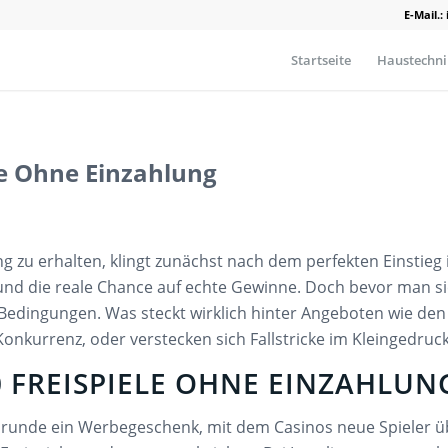
E-Mail.:
Startseite
Haustechni
le Ohne Einzahlung
g zu erhalten, klingt zunächst nach dem perfekten Einstieg 
 und die reale Chance auf echte Gewinne. Doch bevor man si
e Bedingungen. Was steckt wirklich hinter Angeboten wie den
 Konkurrenz, oder verstecken sich Fallstricke im Kleingedruc
 FREISPIELE OHNE EINZAHLUNG
Grunde ein Werbegeschenk, mit dem Casinos neue Spieler üb