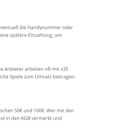
rt eventuell die Handynummer oder
eine spätere Einzahlung, um
he Anbieter arbeiten oft mit x35
lche Spiele zum Umsatz beitragen.
ischen 50€ und 100€. Wer mit den
sind in den AGB vermerkt und