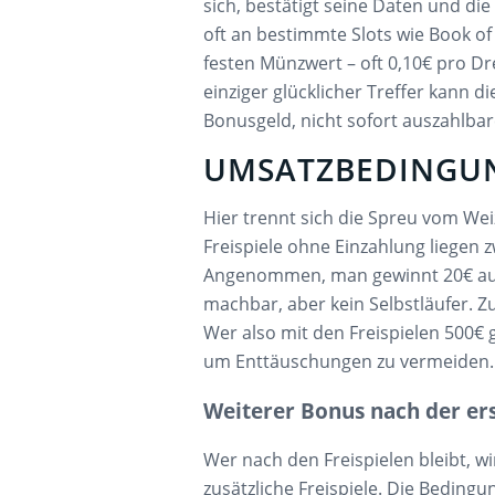
sich, bestätigt seine Daten und di
oft an bestimmte Slots wie Book o
festen Münzwert – oft 0,10€ pro Dre
einziger glücklicher Treffer kann 
Bonusgeld, nicht sofort auszahlba
UMSATZBEDINGUN
Hier trennt sich die Spreu vom We
Freispiele ohne Einzahlung liegen z
Angenommen, man gewinnt 20€ aus d
machbar, aber kein Selbstläufer. Z
Wer also mit den Freispielen 500€ 
um Enttäuschungen zu vermeiden.
Weiterer Bonus nach der er
Wer nach den Freispielen bleibt, w
zusätzliche Freispiele. Die Bedingu