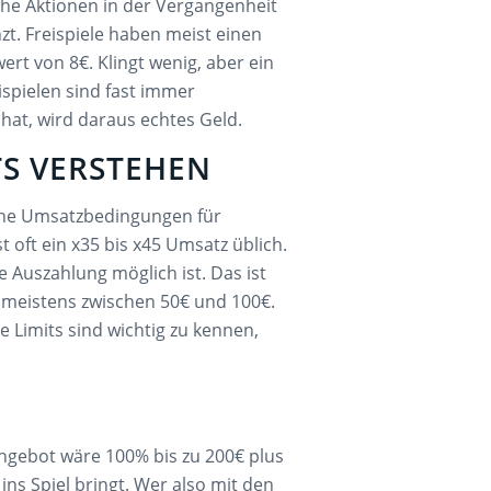
lche Aktionen in der Vergangenheit
t. Freispiele haben meist einen
ert von 8€. Klingt wenig, aber ein
ispielen sind fast immer
hat, wird daraus echtes Geld.
S VERSTEHEN
sche Umsatzbedingungen für
t oft ein x35 bis x45 Umsatz üblich.
Auszahlung möglich ist. Das ist
 – meistens zwischen 50€ und 100€.
 Limits sind wichtig zu kennen,
Angebot wäre 100% bis zu 200€ plus
ins Spiel bringt. Wer also mit den