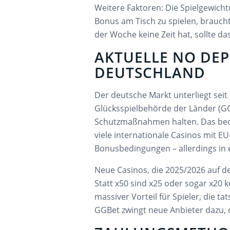
Weitere Faktoren: Die Spielgewicht
Bonus am Tisch zu spielen, braucht 
der Woche keine Zeit hat, sollte das
AKTUELLE NO DEP
DEUTSCHLAND
Der deutsche Markt unterliegt sei
Glücksspielbehörde der Länder (GG
Schutzmaßnahmen halten. Das bedeu
viele internationale Casinos mit EU
Bonusbedingungen – allerdings in 
Neue Casinos, die 2025/2026 auf 
Statt x50 sind x25 oder sogar x20 
massiver Vorteil für Spieler, die 
GGBet zwingt neue Anbieter dazu, d