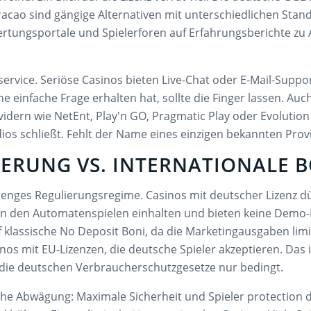
racao sind gängige Alternativen mit unterschiedlichen Sta
ertungsportale und Spielerforen auf Erfahrungsberichte z
service. Seriöse Casinos bieten Live-Chat oder E-Mail-Supp
 einfache Frage erhalten hat, sollte die Finger lassen. Auch
dern wie NetEnt, Play'n GO, Pragmatic Play oder Evolution
ios schließt. Fehlt der Name eines einzigen bekannten Provi
IERUNG VS. INTERNATIONALE
strenges Regulierungsregime. Casinos mit deutscher Lizenz d
n den Automatenspielen einhalten und bieten keine Demo
f klassische No Deposit Boni, da die Marketingausgaben limit
nos mit EU-Lizenzen, die deutsche Spieler akzeptieren. Das i
fen die deutschen Verbraucherschutzgesetze nur bedingt.
iche Abwägung: Maximale Sicherheit und Spieler protection 