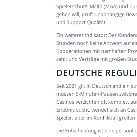
Spielerschutz. Malta (MGA) und Cu
gehen will, prüft unabhängige Bew
und Support-Qualität.
Ein weiterer Indikator: Der Kunden
Stunden noch keine Antwort auf eine
Kooperationen mit namhaften Provi
zahlt und Verträge mit großen Stud
DEUTSCHE REGUL
Seit 2021 gilt in Deutschland ein 
müssen 5-Minuten-Pausen zwische
Casinos verzichten oft komplett au
Erlebnis sucht, wendet sich an Casi
Spieler, aber im Konfliktfall grei
Die Entscheidung ist eine persönl