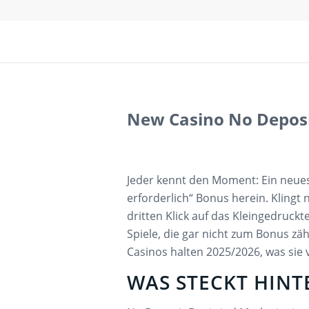
New Casino No Depos
Jeder kennt den Moment: Ein neues O
erforderlich“ Bonus herein. Kling
dritten Klick auf das Kleingedruck
Spiele, die gar nicht zum Bonus zä
Casinos halten 2025/2026, was sie
WAS STECKT HINT