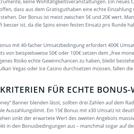
rumente, keine Wohltätigkeitsveranstaltungen. Ein neues Ca
fen, dass aus dem Gratisguthaben eine echte Einzahlung wir
stehen. Der Bonus ist meist zwischen 5€ und 20€ wert. Ma
t besser ist, da die Spins einen festen Einsatz pro Runde h
€ Bonus mit 40-facher Umsatzbedingung erfordert 400€ Umsa
its von beispielsweise 50€ oder 100€ setzen dem „free mon
igenes Risiko echte Gewinnchancen zu haben, bleibt besteh
Vulkan Vegas oder Ice Casino durchsetzen müssen, fallen 
 KRITERIEN FÜR ECHTE BONUS
ney“ Banner blenden lässt, sollten drei Zahlen auf dem Rad
Auszahlungslimit. Ein 15€ Bonus mit x30 Umsatz ist deutli
hen sinkt der erwartete Wert des zweiten Angebots massiv.
rekt in den Bonusbedingungen aus – manchmal sogar auf der