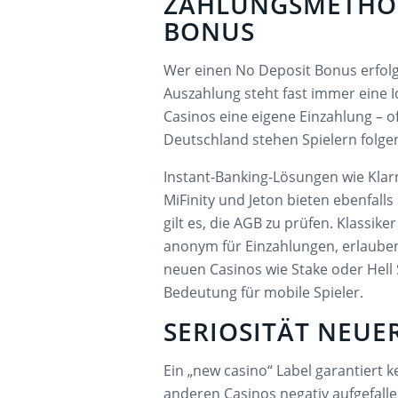
ZAHLUNGSMETHOD
BONUS
Wer einen No Deposit Bonus erfolg
Auszahlung steht fast immer eine I
Casinos eine eigene Einzahlung – o
Deutschland stehen Spielern folge
Instant-Banking-Lösungen wie Klarna
MiFinity und Jeton bieten ebenfal
gilt es, die AGB zu prüfen. Klassik
anonym für Einzahlungen, erlaube
neuen Casinos wie Stake oder Hell
Bedeutung für mobile Spieler.
SERIOSITÄT NEUE
Ein „new casino“ Label garantiert 
anderen Casinos negativ aufgefallen