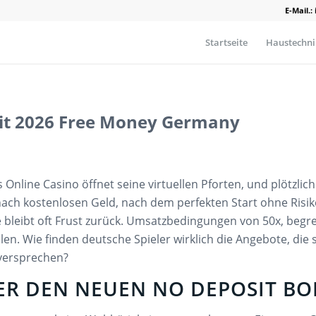
E-Mail.:
Startseite
Haustechni
it 2026 Free Money Germany
nline Casino öffnet seine virtuellen Pforten, und plötzlich 
t nach kostenlosen Geld, nach dem perfekten Start ohne Ris
te bleibt oft Frust zurück. Umsatzbedingungen von 50x, be
hlen. Wie finden deutsche Spieler wirklich die Angebote, di
 versprechen?
ER DEN NEUEN NO DEPOSIT BO