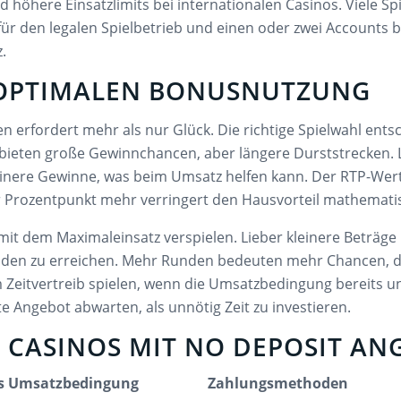
höhere Einsatzlimits bei internationalen Casinos. Viele Sp
für den legalen Spielbetrieb und einen oder zwei Accounts b
.
 OPTIMALEN BONUSNUTZUNG
erfordert mehr als nur Glück. Die richtige Spielwahl entsc
bieten große Gewinnchancen, aber längere Durststrecken. Lo
leinere Gewinne, was beim Umsatz helfen kann. Der RTP-Wert 
er Prozentpunkt mehr verringert den Hausvorteil mathemati
mit dem Maximaleinsatz verspielen. Lieber kleinere Beträge
en zu erreichen. Mehr Runden bedeuten mehr Chancen, den
 Zeitvertreib spielen, wenn die Umsatzbedingung bereits u
e Angebot abwarten, als unnötig Zeit zu investieren.
 CASINOS MIT NO DEPOSIT A
s
Umsatzbedingung
Zahlungsmethoden