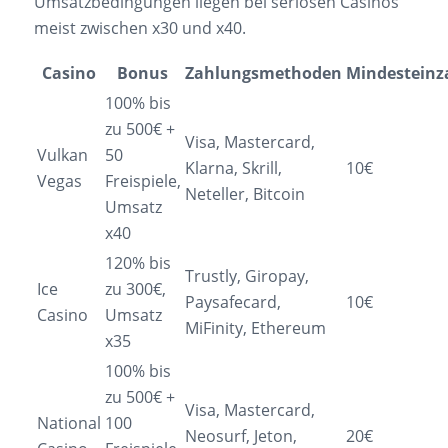
Umsatzbedingungen liegen bei seriösen Casinos
meist zwischen x30 und x40.
Casino
Bonus
Zahlungsmethoden
Mindesteinz
100% bis
zu 500€ +
Visa, Mastercard,
Vulkan
50
Klarna, Skrill,
10€
Vegas
Freispiele,
Neteller, Bitcoin
Umsatz
x40
120% bis
Trustly, Giropay,
Ice
zu 300€,
Paysafecard,
10€
Casino
Umsatz
MiFinity, Ethereum
x35
100% bis
zu 500€ +
Visa, Mastercard,
National
100
Neosurf, Jeton,
20€