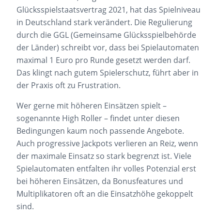
Glücksspielstaatsvertrag 2021, hat das Spielniveau
in Deutschland stark verändert. Die Regulierung
durch die GGL (Gemeinsame Glücksspielbehörde
der Länder) schreibt vor, dass bei Spielautomaten
maximal 1 Euro pro Runde gesetzt werden darf.
Das klingt nach gutem Spielerschutz, führt aber in
der Praxis oft zu Frustration.
Wer gerne mit höheren Einsätzen spielt –
sogenannte High Roller – findet unter diesen
Bedingungen kaum noch passende Angebote.
Auch progressive Jackpots verlieren an Reiz, wenn
der maximale Einsatz so stark begrenzt ist. Viele
Spielautomaten entfalten ihr volles Potenzial erst
bei höheren Einsätzen, da Bonusfeatures und
Multiplikatoren oft an die Einsatzhöhe gekoppelt
sind.