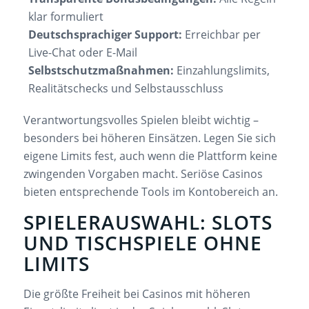
klar formuliert
Deutschsprachiger Support:
Erreichbar per
Live-Chat oder E-Mail
Selbstschutzmaßnahmen:
Einzahlungslimits,
Realitätschecks und Selbstausschluss
Verantwortungsvolles Spielen bleibt wichtig –
besonders bei höheren Einsätzen. Legen Sie sich
eigene Limits fest, auch wenn die Plattform keine
zwingenden Vorgaben macht. Seriöse Casinos
bieten entsprechende Tools im Kontobereich an.
SPIELERAUSWAHL: SLOTS
UND TISCHSPIELE OHNE
LIMITS
Die größte Freiheit bei Casinos mit höheren