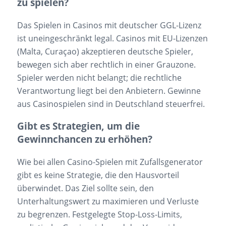
zu spielen?
Das Spielen in Casinos mit deutscher GGL-Lizenz
ist uneingeschränkt legal. Casinos mit EU-Lizenzen
(Malta, Curaçao) akzeptieren deutsche Spieler,
bewegen sich aber rechtlich in einer Grauzone.
Spieler werden nicht belangt; die rechtliche
Verantwortung liegt bei den Anbietern. Gewinne
aus Casinospielen sind in Deutschland steuerfrei.
Gibt es Strategien, um die
Gewinnchancen zu erhöhen?
Wie bei allen Casino-Spielen mit Zufallsgenerator
gibt es keine Strategie, die den Hausvorteil
überwindet. Das Ziel sollte sein, den
Unterhaltungswert zu maximieren und Verluste
zu begrenzen. Festgelegte Stop-Loss-Limits,