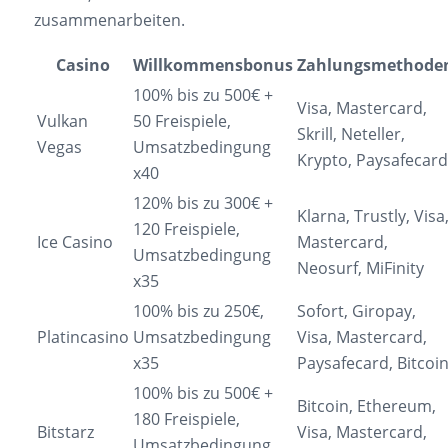
zusammenarbeiten.
Casino
Willkommensbonus
Zahlungsmethode
100% bis zu 500€ +
Visa, Mastercard,
Vulkan
50 Freispiele,
Skrill, Neteller,
Vegas
Umsatzbedingung
Krypto, Paysafecard
x40
120% bis zu 300€ +
Klarna, Trustly, Visa
120 Freispiele,
Ice Casino
Mastercard,
Umsatzbedingung
Neosurf, MiFinity
x35
100% bis zu 250€,
Sofort, Giropay,
Platincasino
Umsatzbedingung
Visa, Mastercard,
x35
Paysafecard, Bitcoi
100% bis zu 500€ +
Bitcoin, Ethereum,
180 Freispiele,
Bitstarz
Visa, Mastercard,
Umsatzbedingung