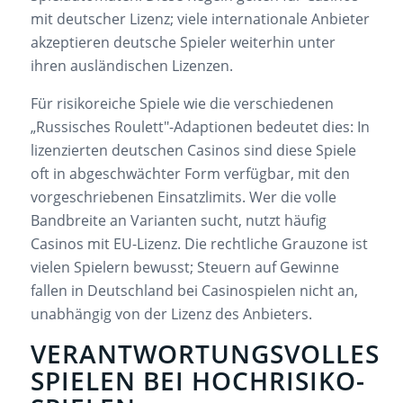
mit deutscher Lizenz; viele internationale Anbieter
akzeptieren deutsche Spieler weiterhin unter
ihren ausländischen Lizenzen.
Für risikoreiche Spiele wie die verschiedenen
„Russisches Roulett"-Adaptionen bedeutet dies: In
lizenzierten deutschen Casinos sind diese Spiele
oft in abgeschwächter Form verfügbar, mit den
vorgeschriebenen Einsatzlimits. Wer die volle
Bandbreite an Varianten sucht, nutzt häufig
Casinos mit EU-Lizenz. Die rechtliche Grauzone ist
vielen Spielern bewusst; Steuern auf Gewinne
fallen in Deutschland bei Casinospielen nicht an,
unabhängig von der Lizenz des Anbieters.
VERANTWORTUNGSVOLLES
SPIELEN BEI HOCHRISIKO-