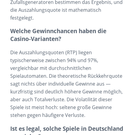
Zufallsgeneratoren bestimmen das Ergebnis, und
die Auszahlungsquote ist mathematisch
festgelegt.
Welche Gewinnchancen haben die
Casino-Varianten?
Die Auszahlungsquoten (RTP) liegen
typischerweise zwischen 94% und 97%,
vergleichbar mit durchschnittlichen
Spielautomaten. Die theoretische Rückkehrquote
sagt nichts über individuelle Gewinne aus —
kurzfristig sind deutlich höhere Gewinne möglich,
aber auch Totalverluste. Die Volatilität dieser
Spiele ist meist hoch: seltene große Gewinne
stehen gegen häufigere Verluste.
Ist es legal, solche Spiele in Deutschland