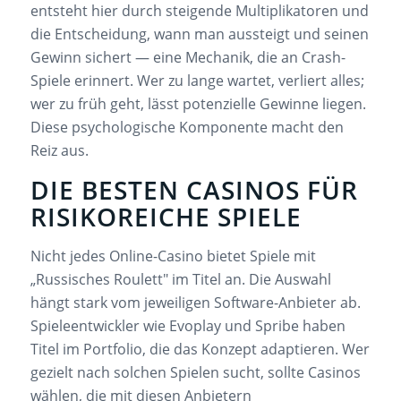
entsteht hier durch steigende Multiplikatoren und
die Entscheidung, wann man aussteigt und seinen
Gewinn sichert — eine Mechanik, die an Crash-
Spiele erinnert. Wer zu lange wartet, verliert alles;
wer zu früh geht, lässt potenzielle Gewinne liegen.
Diese psychologische Komponente macht den
Reiz aus.
DIE BESTEN CASINOS FÜR
RISIKOREICHE SPIELE
Nicht jedes Online-Casino bietet Spiele mit
„Russisches Roulett" im Titel an. Die Auswahl
hängt stark vom jeweiligen Software-Anbieter ab.
Spieleentwickler wie Evoplay und Spribe haben
Titel im Portfolio, die das Konzept adaptieren. Wer
gezielt nach solchen Spielen sucht, sollte Casinos
wählen, die mit diesen Anbietern