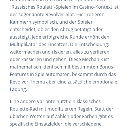
„Russisches Roulett"-Spielen im Casino-Kontext ist
der sogenannte Revolver-Slot. Hier rotieren
Kammern symbolisch, und der Spieler
entscheidet, ob er den Abzug betätigt oder
aussteigt. Jede erfolgreiche Runde erhöht den
Multiplikator des Einsatzes. Die Entscheidung:
weitermachen und riskieren, alles zu verlieren,
oder kassieren und gehen. Diese Mechanik ist
mathematisch identisch mit bestimmten Bonus-
Features in Spielautomaten, bekommt durch das
Revolver-Thema aber eine zusätzliche emotionale
Ladung.
Eine andere Variante nutzt ein klassisches
Roulette-Rad mit modifizierten Regeln. Statt der
üblichen Wetten auf Zahlen oder Farben gibt es
spezifische Einsatzfelder, die verschiedene