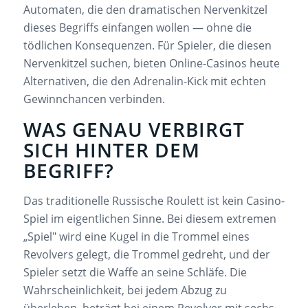
Automaten, die den dramatischen Nervenkitzel
dieses Begriffs einfangen wollen — ohne die
tödlichen Konsequenzen. Für Spieler, die diesen
Nervenkitzel suchen, bieten Online-Casinos heute
Alternativen, die den Adrenalin-Kick mit echten
Gewinnchancen verbinden.
WAS GENAU VERBIRGT
SICH HINTER DEM
BEGRIFF?
Das traditionelle Russische Roulett ist kein Casino-
Spiel im eigentlichen Sinne. Bei diesem extremen
„Spiel" wird eine Kugel in die Trommel eines
Revolvers gelegt, die Trommel gedreht, und der
Spieler setzt die Waffe an seine Schläfe. Die
Wahrscheinlichkeit, bei jedem Abzug zu
überleben, beträgt bei einem Revolver mit sechs