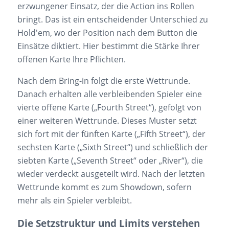
erzwungener Einsatz, der die Action ins Rollen
bringt. Das ist ein entscheidender Unterschied zu
Hold'em, wo der Position nach dem Button die
Einsätze diktiert. Hier bestimmt die Stärke Ihrer
offenen Karte Ihre Pflichten.
Nach dem Bring-in folgt die erste Wettrunde.
Danach erhalten alle verbleibenden Spieler eine
vierte offene Karte („Fourth Street“), gefolgt von
einer weiteren Wettrunde. Dieses Muster setzt
sich fort mit der fünften Karte („Fifth Street“), der
sechsten Karte („Sixth Street“) und schließlich der
siebten Karte („Seventh Street“ oder „River“), die
wieder verdeckt ausgeteilt wird. Nach der letzten
Wettrunde kommt es zum Showdown, sofern
mehr als ein Spieler verbleibt.
Die Setzstruktur und Limits verstehen