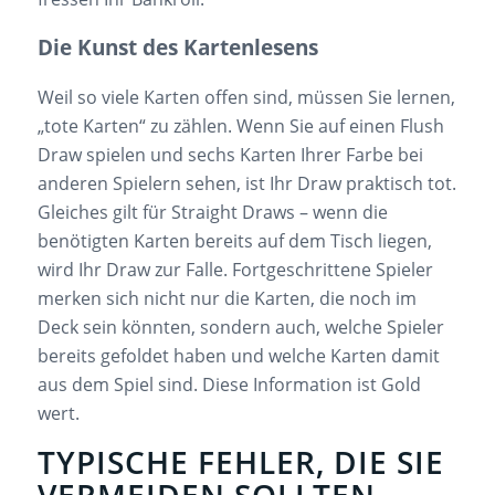
Die Kunst des Kartenlesens
Weil so viele Karten offen sind, müssen Sie lernen,
„tote Karten“ zu zählen. Wenn Sie auf einen Flush
Draw spielen und sechs Karten Ihrer Farbe bei
anderen Spielern sehen, ist Ihr Draw praktisch tot.
Gleiches gilt für Straight Draws – wenn die
benötigten Karten bereits auf dem Tisch liegen,
wird Ihr Draw zur Falle. Fortgeschrittene Spieler
merken sich nicht nur die Karten, die noch im
Deck sein könnten, sondern auch, welche Spieler
bereits gefoldet haben und welche Karten damit
aus dem Spiel sind. Diese Information ist Gold
wert.
TYPISCHE FEHLER, DIE SIE