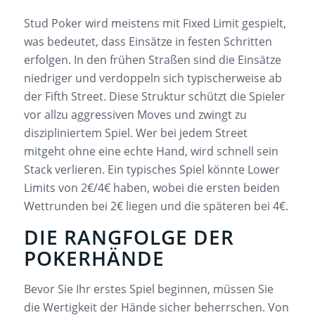
Stud Poker wird meistens mit Fixed Limit gespielt,
was bedeutet, dass Einsätze in festen Schritten
erfolgen. In den frühen Straßen sind die Einsätze
niedriger und verdoppeln sich typischerweise ab
der Fifth Street. Diese Struktur schützt die Spieler
vor allzu aggressiven Moves und zwingt zu
diszipliniertem Spiel. Wer bei jedem Street
mitgeht ohne eine echte Hand, wird schnell sein
Stack verlieren. Ein typisches Spiel könnte Lower
Limits von 2€/4€ haben, wobei die ersten beiden
Wettrunden bei 2€ liegen und die späteren bei 4€.
DIE RANGFOLGE DER
POKERHÄNDE
Bevor Sie Ihr erstes Spiel beginnen, müssen Sie
die Wertigkeit der Hände sicher beherrschen. Von