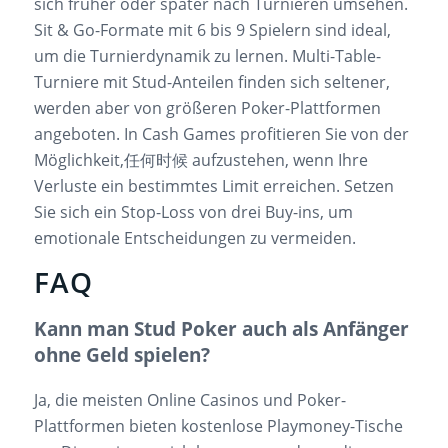
sich früher oder später nach Turnieren umsehen.
Sit & Go-Formate mit 6 bis 9 Spielern sind ideal,
um die Turnierdynamik zu lernen. Multi-Table-
Turniere mit Stud-Anteilen finden sich seltener,
werden aber von größeren Poker-Plattformen
angeboten. In Cash Games profitieren Sie von der
Möglichkeit,任何时候 aufzustehen, wenn Ihre
Verluste ein bestimmtes Limit erreichen. Setzen
Sie sich ein Stop-Loss von drei Buy-ins, um
emotionale Entscheidungen zu vermeiden.
FAQ
Kann man Stud Poker auch als Anfänger
ohne Geld spielen?
Ja, die meisten Online Casinos und Poker-
Plattformen bieten kostenlose Playmoney-Tische