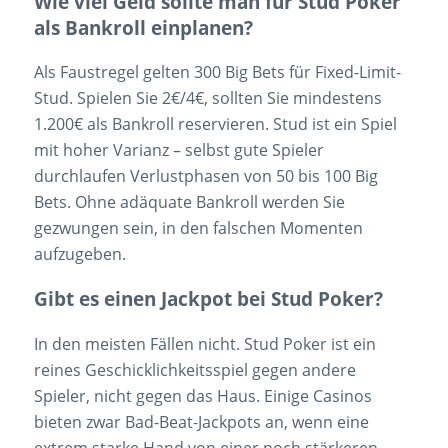
Wie viel Geld sollte man für Stud Poker
als Bankroll einplanen?
Als Faustregel gelten 300 Big Bets für Fixed-Limit-
Stud. Spielen Sie 2€/4€, sollten Sie mindestens
1.200€ als Bankroll reservieren. Stud ist ein Spiel
mit hoher Varianz – selbst gute Spieler
durchlaufen Verlustphasen von 50 bis 100 Big
Bets. Ohne adäquate Bankroll werden Sie
gezwungen sein, in den falschen Momenten
aufzugeben.
Gibt es einen Jackpot bei Stud Poker?
In den meisten Fällen nicht. Stud Poker ist ein
reines Geschicklichkeitsspiel gegen andere
Spieler, nicht gegen das Haus. Einige Casinos
bieten zwar Bad-Beat-Jackpots an, wenn eine
extrem starke Hand von einer noch stärkeren