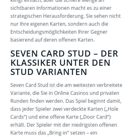
sichtbaren Informationen macht es zu einer
strategischen Herausforderung. Sie sehen nicht
nur Ihre eigenen Karten, sondern auch die
Entscheidungsmöglichkeiten Ihrer Gegner
basierend auf deren offenen Karten.
SEVEN CARD STUD – DER
KLASSIKER UNTER DEN
STUD VARIANTEN
Seven Card Stud ist die am weitesten verbreitete
Variante, die Sie in Online Casinos und privaten
Runden finden werden. Das Spiel beginnt damit,
dass jeder Spieler zwei verdeckte Karten („Hole
Cards“) und eine offene Karte („Door Card“)
erhält. Der Spieler mit der niedrigsten offenen
Karte muss das „Bring-in“ setzen – ein