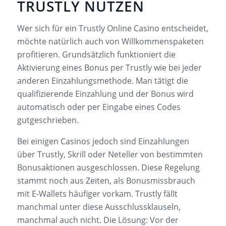
TRUSTLY NUTZEN
Wer sich für ein Trustly Online Casino entscheidet,
möchte natürlich auch von Willkommenspaketen
profitieren. Grundsätzlich funktioniert die
Aktivierung eines Bonus per Trustly wie bei jeder
anderen Einzahlungsmethode. Man tätigt die
qualifizierende Einzahlung und der Bonus wird
automatisch oder per Eingabe eines Codes
gutgeschrieben.
Bei einigen Casinos jedoch sind Einzahlungen
über Trustly, Skrill oder Neteller von bestimmten
Bonusaktionen ausgeschlossen. Diese Regelung
stammt noch aus Zeiten, als Bonusmissbrauch
mit E-Wallets häufiger vorkam. Trustly fällt
manchmal unter diese Ausschlussklauseln,
manchmal auch nicht. Die Lösung: Vor der