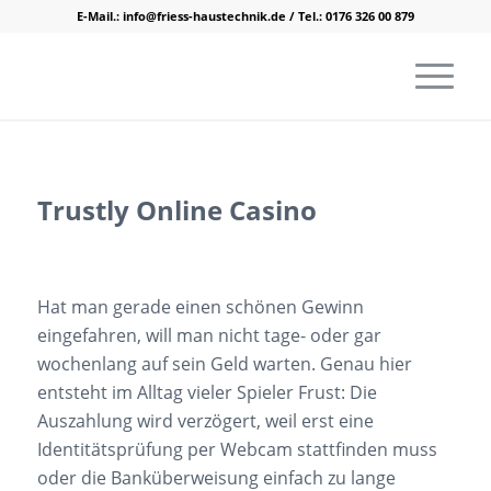
E-Mail.: info@friess-haustechnik.de / Tel.: 0176 326 00 879
Trustly Online Casino
Hat man gerade einen schönen Gewinn
eingefahren, will man nicht tage- oder gar
wochenlang auf sein Geld warten. Genau hier
entsteht im Alltag vieler Spieler Frust: Die
Auszahlung wird verzögert, weil erst eine
Identitätsprüfung per Webcam stattfinden muss
oder die Banküberweisung einfach zu lange