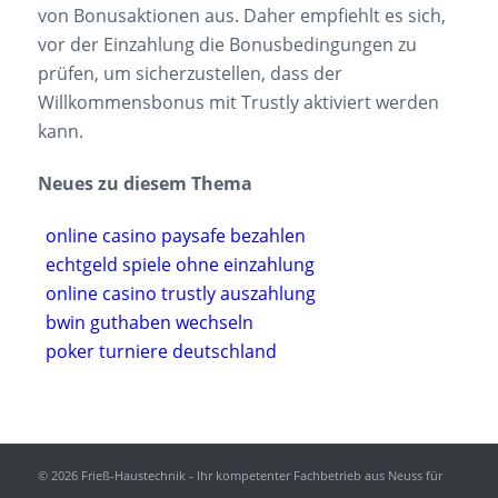
von Bonusaktionen aus. Daher empfiehlt es sich,
vor der Einzahlung die Bonusbedingungen zu
prüfen, um sicherzustellen, dass der
Willkommensbonus mit Trustly aktiviert werden
kann.
Neues zu diesem Thema
online casino paysafe bezahlen
echtgeld spiele ohne einzahlung
online casino trustly auszahlung
bwin guthaben wechseln
poker turniere deutschland
© 2026 Frieß-Haustechnik - Ihr kompetenter Fachbetrieb aus Neuss für