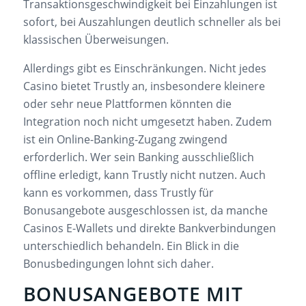
Transaktionsgeschwindigkeit bei Einzahlungen ist
sofort, bei Auszahlungen deutlich schneller als bei
klassischen Überweisungen.
Allerdings gibt es Einschränkungen. Nicht jedes
Casino bietet Trustly an, insbesondere kleinere
oder sehr neue Plattformen könnten die
Integration noch nicht umgesetzt haben. Zudem
ist ein Online-Banking-Zugang zwingend
erforderlich. Wer sein Banking ausschließlich
offline erledigt, kann Trustly nicht nutzen. Auch
kann es vorkommen, dass Trustly für
Bonusangebote ausgeschlossen ist, da manche
Casinos E-Wallets und direkte Bankverbindungen
unterschiedlich behandeln. Ein Blick in die
Bonusbedingungen lohnt sich daher.
BONUSANGEBOTE MIT