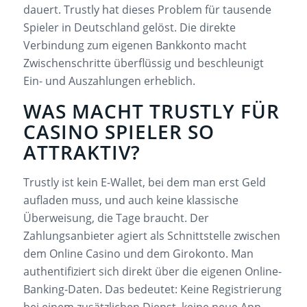
dauert. Trustly hat dieses Problem für tausende
Spieler in Deutschland gelöst. Die direkte
Verbindung zum eigenen Bankkonto macht
Zwischenschritte überflüssig und beschleunigt
Ein- und Auszahlungen erheblich.
WAS MACHT TRUSTLY FÜR
CASINO SPIELER SO
ATTRAKTIV?
Trustly ist kein E-Wallet, bei dem man erst Geld
aufladen muss, und auch keine klassische
Überweisung, die Tage braucht. Der
Zahlungsanbieter agiert als Schnittstelle zwischen
dem Online Casino und dem Girokonto. Man
authentifiziert sich direkt über die eigenen Online-
Banking-Daten. Das bedeutet: Keine Registrierung
bei einem zusätzlichen Dienst, keine neue App