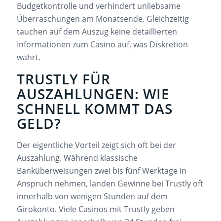
Budgetkontrolle und verhindert unliebsame
Überraschungen am Monatsende. Gleichzeitig
tauchen auf dem Auszug keine detaillierten
Informationen zum Casino auf, was Diskretion
wahrt.
TRUSTLY FÜR
AUSZAHLUNGEN: WIE
SCHNELL KOMMT DAS
GELD?
Der eigentliche Vorteil zeigt sich oft bei der
Auszahlung. Während klassische
Banküberweisungen zwei bis fünf Werktage in
Anspruch nehmen, landen Gewinne bei Trustly oft
innerhalb von wenigen Stunden auf dem
Girokonto. Viele Casinos mit Trustly geben