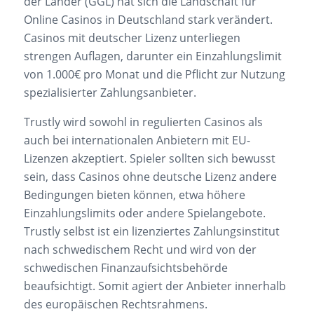
der Länder (GGL) hat sich die Landschaft für
Online Casinos in Deutschland stark verändert.
Casinos mit deutscher Lizenz unterliegen
strengen Auflagen, darunter ein Einzahlungslimit
von 1.000€ pro Monat und die Pflicht zur Nutzung
spezialisierter Zahlungsanbieter.
Trustly wird sowohl in regulierten Casinos als
auch bei internationalen Anbietern mit EU-
Lizenzen akzeptiert. Spieler sollten sich bewusst
sein, dass Casinos ohne deutsche Lizenz andere
Bedingungen bieten können, etwa höhere
Einzahlungslimits oder andere Spielangebote.
Trustly selbst ist ein lizenziertes Zahlungsinstitut
nach schwedischem Recht und wird von der
schwedischen Finanzaufsichtsbehörde
beaufsichtigt. Somit agiert der Anbieter innerhalb
des europäischen Rechtsrahmens.