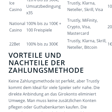
Ice
Trustly, Klarna,
Umsatzbedingung
10
Casino
Neteller, Skrill, Visa
x35
Trustly, MiFinity,
National
100% bis zu 100€ +
Crypto, Visa,
20
Casino
100 Freispiele
Mastercard
Trustly, Klarna, Skrill,
22Bet
100% bis zu 300€
1€
Neteller, Bitcoin
VORTEILE UND
NACHTEILE DER
ZAHLUNGSMETHODE
Keine Zahlungsmethode ist perfekt, aber Trustly
kommt dem Ideal für viele Spieler sehr nahe. Die
direkte Anbindung an das Girokonto eliminiert
Umwege. Man muss keine zusätzlichen Konten
pflegen oder Guthabenkarten kaufen. Die