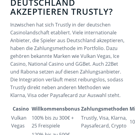
DEUTSCHLAND
AKZEPTIEREN TRUSTLY?
Inzwischen hat sich Trustly in der deutschen
Casinolandschaft etabliert. Viele internationale
Anbieter, die Spieler aus Deutschland akzeptieren,
haben die Zahlungsmethode im Portfolio. Dazu
gehören bekannte Marken wie Vulkan Vegas, Ice
Casino, National Casino und GGBet. Auch 22Bet
und Rabona setzen auf diesen Zahlungsanbieter.
Die Integration verläuft meist reibungslos, sodass
Trustly direkt neben anderen Methoden wie
Klarna, Visa oder Paysafecard zur Auswahl steht.
Casino
Willkommensbonus
Zahlungsmethoden
Mi
Vulkan
100% bis zu 300€ +
Trustly, Visa, Klarna,
10
Vegas
25 Freispiele
Paysafecard, Crypto
120% bis zu 500€,