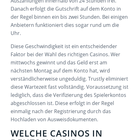
Auszahlungen innerhalb von 24 Stunden frei.
Danach erfolgt die Gutschrift auf dem Konto in
der Regel binnen ein bis zwei Stunden. Bei einigen
Anbietern funktioniert dies sogar rund um die
Uhr.
Diese Geschwindigkeit ist ein entscheidender
Faktor bei der Wahl des richtigen Casinos. Wer
mittwochs gewinnt und das Geld erst am
nächsten Montag auf dem Konto hat, wird
verständlicherweise ungeduldig. Trustly eliminiert
diese Wartezeit fast vollständig. Voraussetzung ist
lediglich, dass die Verifizierung des Spielerkontos
abgeschlossen ist. Diese erfolgt in der Regel
einmalig nach der Registrierung durch das
Hochladen von Ausweisdokumenten.
WELCHE CASINOS IN