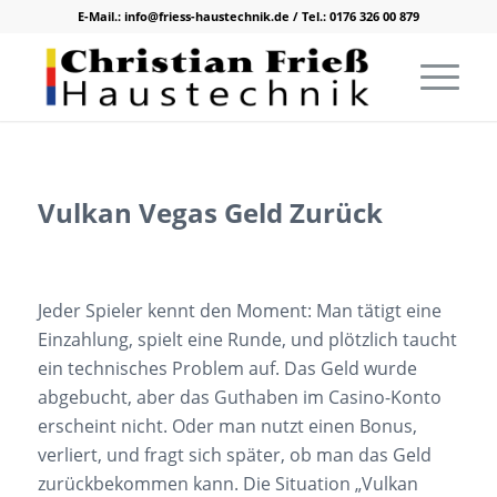
E-Mail.: info@friess-haustechnik.de / Tel.: 0176 326 00 879
Vulkan Vegas Geld Zurück
Jeder Spieler kennt den Moment: Man tätigt eine
Einzahlung, spielt eine Runde, und plötzlich taucht
ein technisches Problem auf. Das Geld wurde
abgebucht, aber das Guthaben im Casino-Konto
erscheint nicht. Oder man nutzt einen Bonus,
verliert, und fragt sich später, ob man das Geld
zurückbekommen kann. Die Situation „Vulkan