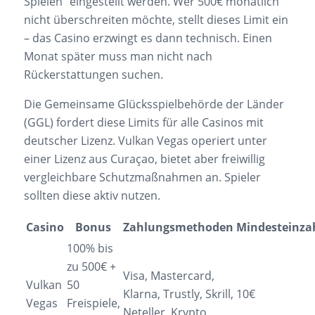
Spielen“ eingestellt werden. Wer 500€ monatlich
nicht überschreiten möchte, stellt dieses Limit ein
– das Casino erzwingt es dann technisch. Einen
Monat später muss man nicht nach
Rückerstattungen suchen.
Die Gemeinsame Glücksspielbehörde der Länder
(GGL) fordert diese Limits für alle Casinos mit
deutscher Lizenz. Vulkan Vegas operiert unter
einer Lizenz aus Curaçao, bietet aber freiwillig
vergleichbare Schutzmaßnahmen an. Spieler
sollten diese aktiv nutzen.
Casino
Bonus
Zahlungsmethoden
Mindesteinza
100% bis
zu 500€ +
Visa, Mastercard,
Vulkan
50
Klarna, Trustly, Skrill,
10€
Vegas
Freispiele,
Neteller, Krypto