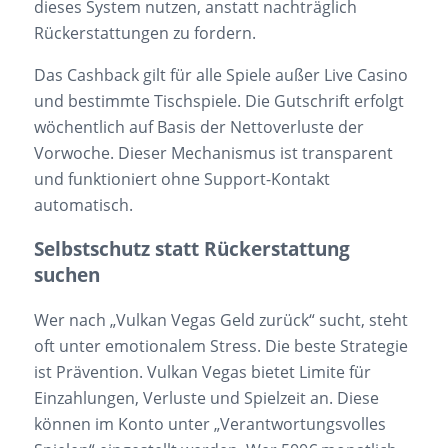
dieses System nutzen, anstatt nachträglich
Rückerstattungen zu fordern.
Das Cashback gilt für alle Spiele außer Live Casino
und bestimmte Tischspiele. Die Gutschrift erfolgt
wöchentlich auf Basis der Nettoverluste der
Vorwoche. Dieser Mechanismus ist transparent
und funktioniert ohne Support-Kontakt
automatisch.
Selbstschutz statt Rückerstattung
suchen
Wer nach „Vulkan Vegas Geld zurück“ sucht, steht
oft unter emotionalem Stress. Die beste Strategie
ist Prävention. Vulkan Vegas bietet Limite für
Einzahlungen, Verluste und Spielzeit an. Diese
können im Konto unter „Verantwortungsvolles