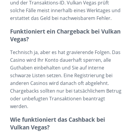
und der Transaktions-ID. Vulkan Vegas prüft
solche Fälle meist innerhalb eines Werktages und
erstattet das Geld bei nachweisbarem Fehler.
Funktioniert ein Chargeback bei Vulkan
Vegas?
Technisch ja, aber es hat gravierende Folgen. Das
Casino wird Ihr Konto dauerhaft sperren, alle
Guthaben einbehalten und Sie auf interne
schwarze Listen setzen. Eine Registrierung bei
anderen Casinos wird danach oft abgelehnt.
Chargebacks sollten nur bei tatsächlichem Betrug
oder unbefugten Transaktionen beantragt
werden.
Wie funktioniert das Cashback bei
Vulkan Vegas?