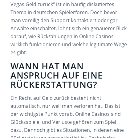
Vegas Geld zurück“ ist ein häufig diskutiertes
Thema in deutschen Spielerforen. Doch bevor
man voreilig den Support kontaktiert oder gar
Anwälte einschaltet, lohnt sich ein genauerer Blick
darauf, wie Rückzahlungen in Online Casinos
wirklich funktionieren und welche legitimate Wege
es gibt.
WANN HAT MAN
ANSPRUCH AUF EINE
RÜCKERSTATTUNG?
Ein Recht auf Geld zurück besteht nicht
automatisch, nur weil man verloren hat. Das ist
der wichtigste Punkt vorab. Online Casinos sind
Glücksspiele, und Verluste gehören zum Spiel
dazu. Dennoch gibt es Situationen, in denen eine
Rückerstattung gerechtfertigt ist. Technische