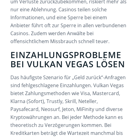
um Verluste zurückzubekommen, riskiert mehr als
nur eine Ablehnung. Casinos teilen solche
Informationen, und eine Sperre bei einem
Anbieter führt oft zur Sperre in allen verbundenen
Casinos. Zudem werden Anwälte bei
offensichtlichem Missbrauch schnell teuer.
EINZAHLUNGSPROBLEME
BEI VULKAN VEGAS LÖSEN
Das häufigste Szenario für „Geld zurück“-Anfragen
sind fehlgeschlagene Einzahlungen. Vulkan Vegas
bietet Zahlungsmethoden wie Visa, Mastercard,
Klarna (Sofort), Trustly, Skrill, Neteller,
Paysafecard, Neosurf, Jeton, MiFinity und diverse
Kryptowährungen an. Bei jeder Methode kann es
theoretisch zu Verzögerungen kommen. Bei
Kreditkarten beträgt die Wartezeit manchmal bis