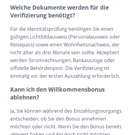
Welche Dokumente werden für die
Verifizierung benötigt?
Für die Identitätsprüfung benötigen Sie einen
gültigen Lichtbildausweis (Personalausweis oder
Reisepass) sowie einen Wohnheitsnachweis, der
nicht älter als drei Monate sein sollte. Akzeptiert
werden Stromrechnungen, Bankauszüge oder
offizielle Behördenpost. Die Verifizierung ist
einmalig vor der ersten Auszahlung erforderlich.
Kann ich den Willkommensbonus
ablehnen?
Ja, Sie können während des Einzahlungsvorgangs
entscheiden, ob Sie den Bonus annehmen
möchten oder nicht. Wenn Sie den Bonus bereits
aktiviert haben und ihn doch nicht möchten,