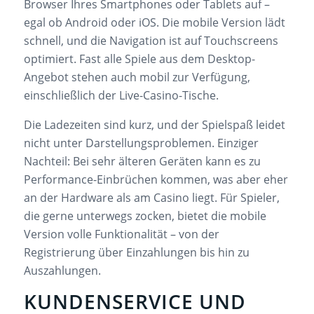
Browser Ihres Smartphones oder Tablets auf –
egal ob Android oder iOS. Die mobile Version lädt
schnell, und die Navigation ist auf Touchscreens
optimiert. Fast alle Spiele aus dem Desktop-
Angebot stehen auch mobil zur Verfügung,
einschließlich der Live-Casino-Tische.
Die Ladezeiten sind kurz, und der Spielspaß leidet
nicht unter Darstellungsproblemen. Einziger
Nachteil: Bei sehr älteren Geräten kann es zu
Performance-Einbrüchen kommen, was aber eher
an der Hardware als am Casino liegt. Für Spieler,
die gerne unterwegs zocken, bietet die mobile
Version volle Funktionalität – von der
Registrierung über Einzahlungen bis hin zu
Auszahlungen.
KUNDENSERVICE UND