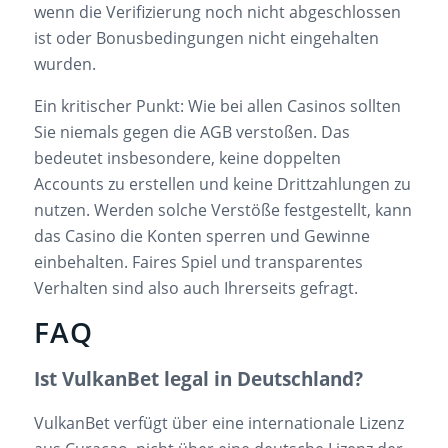
wenn die Verifizierung noch nicht abgeschlossen
ist oder Bonusbedingungen nicht eingehalten
wurden.
Ein kritischer Punkt: Wie bei allen Casinos sollten
Sie niemals gegen die AGB verstoßen. Das
bedeutet insbesondere, keine doppelten
Accounts zu erstellen und keine Drittzahlungen zu
nutzen. Werden solche Verstöße festgestellt, kann
das Casino die Konten sperren und Gewinne
einbehalten. Faires Spiel und transparentes
Verhalten sind also auch Ihrerseits gefragt.
FAQ
Ist VulkanBet legal in Deutschland?
VulkanBet verfügt über eine internationale Lizenz