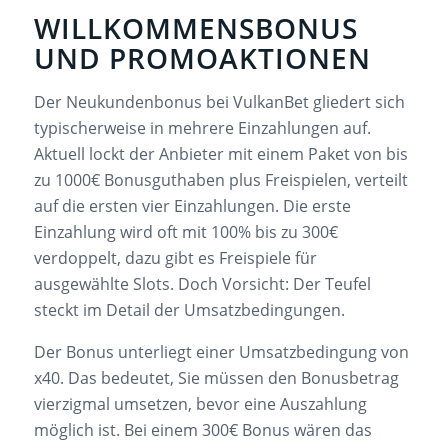
WILLKOMMENSBONUS
UND PROMOAKTIONEN
Der Neukundenbonus bei VulkanBet gliedert sich
typischerweise in mehrere Einzahlungen auf.
Aktuell lockt der Anbieter mit einem Paket von bis
zu 1000€ Bonusguthaben plus Freispielen, verteilt
auf die ersten vier Einzahlungen. Die erste
Einzahlung wird oft mit 100% bis zu 300€
verdoppelt, dazu gibt es Freispiele für
ausgewählte Slots. Doch Vorsicht: Der Teufel
steckt im Detail der Umsatzbedingungen.
Der Bonus unterliegt einer Umsatzbedingung von
x40. Das bedeutet, Sie müssen den Bonusbetrag
vierzigmal umsetzen, bevor eine Auszahlung
möglich ist. Bei einem 300€ Bonus wären das