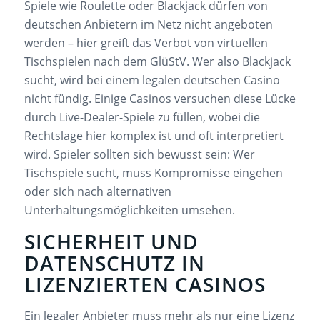
Spiele wie Roulette oder Blackjack dürfen von
deutschen Anbietern im Netz nicht angeboten
werden – hier greift das Verbot von virtuellen
Tischspielen nach dem GlüStV. Wer also Blackjack
sucht, wird bei einem legalen deutschen Casino
nicht fündig. Einige Casinos versuchen diese Lücke
durch Live-Dealer-Spiele zu füllen, wobei die
Rechtslage hier komplex ist und oft interpretiert
wird. Spieler sollten sich bewusst sein: Wer
Tischspiele sucht, muss Kompromisse eingehen
oder sich nach alternativen
Unterhaltungsmöglichkeiten umsehen.
SICHERHEIT UND
DATENSCHUTZ IN
LIZENZIERTEN CASINOS
Ein legaler Anbieter muss mehr als nur eine Lizenz