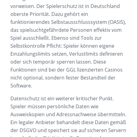
vorweisen. Der Spielerschutz ist in Deutschland
oberste Priorität. Dazu gehört ein
funktionierendes Selbstausschlusssystem (OASIS),
das spielsuchtgefährdete Personen effektiv vom
Spiel ausschließt. Ebenso sind Tools zur
Selbstkontrolle Pflicht: Spieler können eigene
Einzahlungslimits setzen, Verlustlimits definieren
oder sich temporär sperren lassen. Diese
Funktionen sind bei der GGL lizenzierten Casinos
nicht optional, sondern fester Bestandteil der
Software.
Datenschutz ist ein weiterer kritischer Punkt.
Spieler müssen persönliche Daten wie
Ausweiskopien und Adressnachweise übermitteln.
Ein legaler Anbieter behandelt diese Daten gemäß
der DSGVO und speichert sie auf sicheren Servern