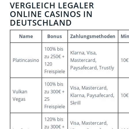
VERGLEICH LEGALER
ONLINE CASINOS IN
DEUTSCHLAND
Name
Bonus
Zahlungsmethoden
Min
100% bis
Klarna, Visa,
zu 250€ +
Platincasino
Mastercard,
10€
120
Paysafecard, Trustly
Freispiele
100% bis
Visa, Mastercard,
Vulkan
zu 300€ +
Klarna, Paysafecard,
10€
Vegas
25
Skrill
Freispiele
120% bis
Visa, Mastercard,
zu 300€ +