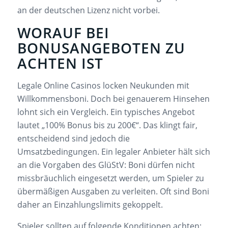
an der deutschen Lizenz nicht vorbei.
WORAUF BEI
BONUSANGEBOTEN ZU
ACHTEN IST
Legale Online Casinos locken Neukunden mit
Willkommensboni. Doch bei genauerem Hinsehen
lohnt sich ein Vergleich. Ein typisches Angebot
lautet „100% Bonus bis zu 200€“. Das klingt fair,
entscheidend sind jedoch die
Umsatzbedingungen. Ein legaler Anbieter hält sich
an die Vorgaben des GlüStV: Boni dürfen nicht
missbräuchlich eingesetzt werden, um Spieler zu
übermäßigen Ausgaben zu verleiten. Oft sind Boni
daher an Einzahlungslimits gekoppelt.
Spieler sollten auf folgende Konditionen achten: