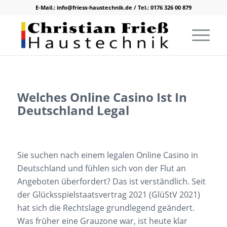
E-Mail.: info@friess-haustechnik.de / Tel.: 0176 326 00 879
Welches Online Casino Ist In
Deutschland Legal
Sie suchen nach einem legalen Online Casino in
Deutschland und fühlen sich von der Flut an
Angeboten überfordert? Das ist verständlich. Seit
der Glücksspielstaatsvertrag 2021 (GlüStV 2021)
hat sich die Rechtslage grundlegend geändert.
Was früher eine Grauzone war, ist heute klar