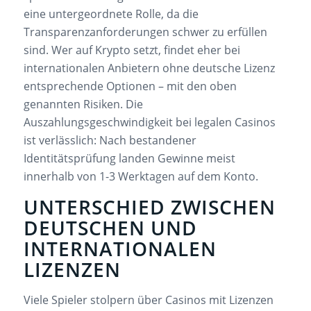
eine untergeordnete Rolle, da die
Transparenzanforderungen schwer zu erfüllen
sind. Wer auf Krypto setzt, findet eher bei
internationalen Anbietern ohne deutsche Lizenz
entsprechende Optionen – mit den oben
genannten Risiken. Die
Auszahlungsgeschwindigkeit bei legalen Casinos
ist verlässlich: Nach bestandener
Identitätsprüfung landen Gewinne meist
innerhalb von 1-3 Werktagen auf dem Konto.
UNTERSCHIED ZWISCHEN
DEUTSCHEN UND
INTERNATIONALEN
LIZENZEN
Viele Spieler stolpern über Casinos mit Lizenzen