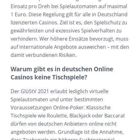
Einsatz pro Dreh bei Spielautomaten auf maximal
1 Euro. Diese Regelung gilt für alle in Deutschland
lizenzierten Casinos. Ziel ist es, den Spielschutz zu
gewährleisten und exzessives Spielverhalten zu
verhindern. Wer höhere Einsätze bevorzugt, muss
auf internationale Angebote ausweichen – mit den
damit verbundenen Risiken.
Warum gibt es in deutschen Online
Casinos keine Tischspiele?
Der GlüStV 2021 erlaubt lediglich virtuelle
Spielautomaten und unter bestimmten
Voraussetzungen Online-Poker. Klassische
Tischspiele wie Roulette, Blackjack oder Baccarat
dürfen von deutschen Anbietern online nicht
angeboten werden. Grundlage ist die Annahme,
dass Tischspiele ein höheres Suchtpotenzial