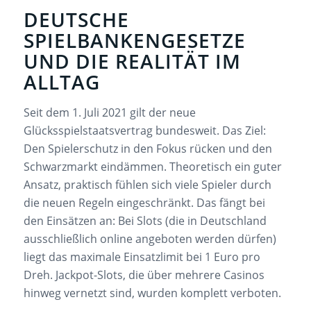
DEUTSCHE
SPIELBANKENGESETZE
UND DIE REALITÄT IM
ALLTAG
Seit dem 1. Juli 2021 gilt der neue
Glücksspielstaatsvertrag bundesweit. Das Ziel:
Den Spielerschutz in den Fokus rücken und den
Schwarzmarkt eindämmen. Theoretisch ein guter
Ansatz, praktisch fühlen sich viele Spieler durch
die neuen Regeln eingeschränkt. Das fängt bei
den Einsätzen an: Bei Slots (die in Deutschland
ausschließlich online angeboten werden dürfen)
liegt das maximale Einsatzlimit bei 1 Euro pro
Dreh. Jackpot-Slots, die über mehrere Casinos
hinweg vernetzt sind, wurden komplett verboten.