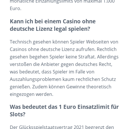
monatliche Einzahlungslimits von maximal 1.000
Euro.
Kann ich bei einem Casino ohne
deutsche Lizenz legal spielen?
Technisch gesehen können Spieler Webseiten von
Casinos ohne deutsche Lizenz aufrufen. Rechtlich
gesehen begehen Spieler keine Straftat. Allerdings
verstoßen die Anbieter gegen deutsches Recht,
was bedeutet, dass Spieler im Falle von
Auszahlungsproblemen kaum rechtlichen Schutz
genießen. Zudem können Gewinne theoretisch
eingezogen werden.
Was bedeutet das 1 Euro Einsatzlimit für
Slots?
Der Glücksspielstaatsvertrag 2021 begrenzt den