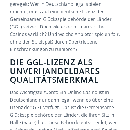
geregelt: Wer in Deutschland legal spielen
möchte, muss auf eine deutsche Lizenz der
Gemeinsamen Glücksspielbehörde der Länder
(GGL) setzen. Doch wie erkennt man solche
Casinos wirklich? Und welche Anbieter spielen fair,
ohne den Spielspaß durch übertriebene
Einschränkungen zu ruinieren?
DIE GGL-LIZENZ ALS
UNVERHANDELBARES
QUALITÄTSMERKMAL
Das Wichtigste zuerst: Ein Online Casino ist in
Deutschland nur dann legal, wenn es über eine
Lizenz der GGL verfügt. Das ist die Gemeinsame
Glücksspielbehörde der Länder, die ihren Sitz in
Halle (Saale) hat. Diese Behörde entscheidet, wer
auf dem deutschen Markt offerieren darf. Spieler