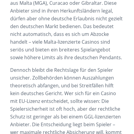
aus Malta (MGA), Curacao oder Gibraltar. Diese
Anbieter sind in ihren Herkunftsländern legal,
dürfen aber ohne deutsche Erlaubnis nicht gezielt
den deutschen Markt bedienen. Das bedeutet
nicht automatisch, dass es sich um Abzocke
handelt – viele Malta-lizenzierte Casinos sind
seriös und bieten ein breiteres Spielangebot
sowie höhere Limits als ihre deutschen Pendants.
Dennoch bleibt die Rechtslage für den Spieler
unsicher. Zollbehörden können Auszahlungen
theoretisch abfangen, und bei Streitfällen hilft
kein deutsches Gericht. Wer sich für ein Casino
mit EU-Lizenz entscheidet, sollte wissen: Die
Spielersicherheit ist oft hoch, aber der rechtliche
Schutz ist geringer als bei einem GGL-lizenzierten
Anbieter. Die Entscheidung liegt beim Spieler –
wer maximale rechtliche Absicherung will, kommt