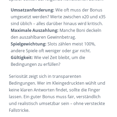
Umsatzanforderung:
Wie oft muss der Bonus
umgesetzt werden? Werte zwischen x20 und x35
sind üblich – alles darüber hinaus wird kritisch.
Maximale Auszahlung:
Manche Boni deckeln
den auszahlbaren Gewinnbetrag.
Spielgewichtung:
Slots zählen meist 100%,
andere Spiele oft weniger oder gar nicht.
Gültigkeit:
Wie viel Zeit bleibt, um die
Bedingungen zu erfüllen?
Seriosität zeigt sich in transparenten
Bedingungen. Wer im Kleingedruckten wühlt und
keine klaren Antworten findet, sollte die Finger
lassen. Ein guter Bonus muss fair, verständlich
und realistisch umsetzbar sein – ohne versteckte
Fallstricke.