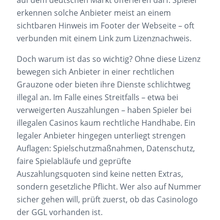
erkennen solche Anbieter meist an einem
sichtbaren Hinweis im Footer der Webseite – oft
verbunden mit einem Link zum Lizenznachweis.
Doch warum ist das so wichtig? Ohne diese Lizenz
bewegen sich Anbieter in einer rechtlichen
Grauzone oder bieten ihre Dienste schlichtweg
illegal an. Im Falle eines Streitfalls – etwa bei
verweigerten Auszahlungen – haben Spieler bei
illegalen Casinos kaum rechtliche Handhabe. Ein
legaler Anbieter hingegen unterliegt strengen
Auflagen: Spielschutzmaßnahmen, Datenschutz,
faire Spielabläufe und geprüfte
Auszahlungsquoten sind keine netten Extras,
sondern gesetzliche Pflicht. Wer also auf Nummer
sicher gehen will, prüft zuerst, ob das Casinologo
der GGL vorhanden ist.