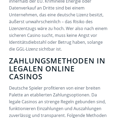
innerhalb der EU. Kriminelle Energie oder
Datenverkauf an Dritte sind bei einem
Unternehmen, das eine deutsche Lizenz besitzt,
äußerst unwahrscheinlich – das Risiko des
Lizenzentzugs wäre zu hoch. Wer also nach einem
sicheren Casino sucht, muss keine Angst vor
Identitätsdiebstahl oder Betrug haben, solange
die GGL-Lizenz sichtbar ist.
ZAHLUNGSMETHODEN IN
LEGALEN ONLINE
CASINOS
Deutsche Spieler profitieren von einer breiten
Palette an etablierten Zahlungsoptionen. Da
legale Casinos an strenge Regeln gebunden sind,
funktionieren Einzahlungen und Auszahlungen
zuverlässig und transparent. Folgende Methoden