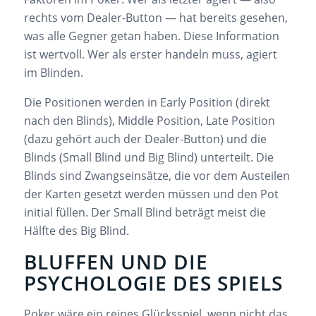
rechts vom Dealer-Button — hat bereits gesehen,
was alle Gegner getan haben. Diese Information
ist wertvoll. Wer als erster handeln muss, agiert
im Blinden.
Die Positionen werden in Early Position (direkt
nach den Blinds), Middle Position, Late Position
(dazu gehört auch der Dealer-Button) und die
Blinds (Small Blind und Big Blind) unterteilt. Die
Blinds sind Zwangseinsätze, die vor dem Austeilen
der Karten gesetzt werden müssen und den Pot
initial füllen. Der Small Blind beträgt meist die
Hälfte des Big Blind.
BLUFFEN UND DIE
PSYCHOLOGIE DES SPIELS
Poker wäre ein reines Glücksspiel, wenn nicht das